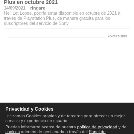
Plus en octubre 2021
14/09/2021
ringare
Hell Let Loose, podría estar disponible en octubre de 2021 a
través de Playstation Plus, de manera gratuita para los
suscriptores del servicio de Sony
Privacidad y Cookies
Utilizamos Cookies propias y de terceros para ofrecer un mejor
servicio y experiencia de usuario.
Puedes informarte acerca de nuestra
política de privacidad
y de
cookies
además de gestionarla a través del
Panel de