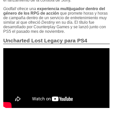
el lanzamiento de la consola de Sony.
Godfall
ofrece una
experiencia multijugador dentro del
género de los RPG de acción
que promete horas y horas
de campaña dentro de un servicio de entretenimiento muy
similar al que ofreció
Destiny
en su día. El título fue
desarrollado por Counterplay Games y se lanzó junto con
PS5 el pasado mes de noviembre.
Uncharted Lost Legacy para PS4