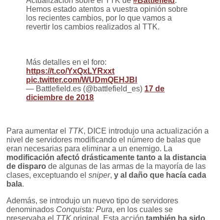
Actualización sobre el TTK de
#Battlefield
:
Hemos estado atentos a vuestra opinión sobre
los recientes cambios, por lo que vamos a
revertir los cambios realizados al TTK.
Más detalles en el foro:
https://t.co/YxQxLYRxxt
pic.twitter.com/WUDmQEHJBl
— Battlefield.es (@battlefield_es)
17 de
diciembre de 2018
Para aumentar el
TTK
, DICE introdujo una actualización a
nivel de servidores modificando el número de balas que
eran necesarias para eliminar a un enemigo. La
modificación afectó drásticamente tanto a la distancia
de disparo
de algunas de las armas de la mayoría de las
clases, exceptuando el
sniper
,
y al daño que hacía cada
bala
.
Además, se introdujo un nuevo tipo de servidores
denominados
Conquista: Pura
, en los cuales se
preservaba el
TTK
original. Esta acción
también ha sido