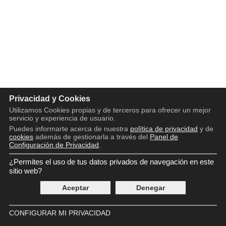
Privacidad y Cookies
Utilizamos Cookies propias y de terceros para ofrecer un mejor
servicio y experiencia de usuario.
Puedes informarte acerca de nuestra
política de privacidad
y de
cookies
además de gestionarla a través del
Panel de
Configuración de Privacidad
.
¿Permites el uso de tus datos privados de navegación en este
Copyright © 2016 - 2026
Aviso legal
sitio web?
Política de privacidad
Aceptar
Denegar
Política de cookies
Panel de Control de Privacidad
Contácto
CONFIGURAR MI PRIVACIDAD