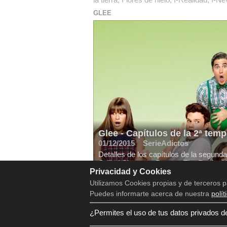
GLEE
Glee - Capítulos de la 2ª tem
01/12/2015
SerieAdictos
Detalles de los capítulos de la segund
Grilled Cheesus, Duetos, The Rocky H
Privacidad y Cookies
Utilizamos Cookies propias y de terceros p
Puedes informarte acerca de nuestra
polít
¿Permites el uso de tus datos privados d