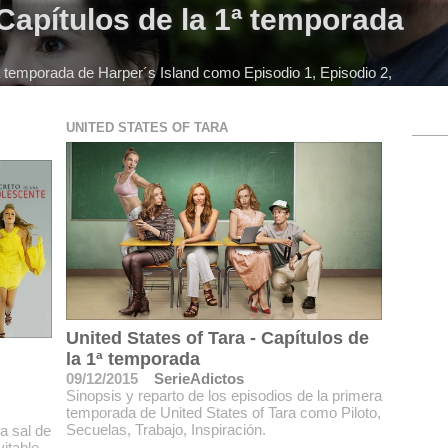
 Capítulos de la 1ª temporada
ra temporada de Harper´s Island como Episodio 1, Episodio 2,
UNITED STATES OF TARA
United States of Tara - Capítulos de
la 1ª temporada
09/12/2015
SerieAdictos
Sinopsis y reparto de los episodios de la primera
temporada de United States of Tara como Piloto,
Secuelas, Trabajo, Inspiración.
a sal de
vitable.