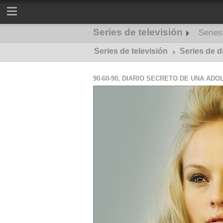
Series de televisión
Serie
Series de televisión
Series de misterio
Series de 
90-60-90, DIARIO SECRETO DE UNA AD