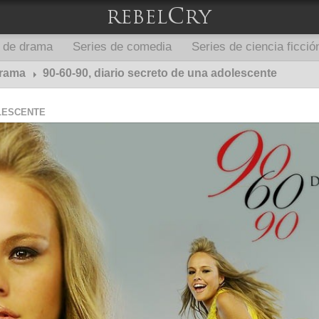
s de drama
Series de comedia
Series de ciencia ficció
drama
90-60-90, diario secreto de una adolescente
OLESCENTE