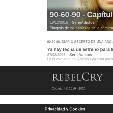
90-60-90 - Capítu
18/12/2015
SerieAdictos
Sinopsis de los capítulos de la primera
90-60-90, DIARIO SECRETO DE UNA AD
Ya hay fecha de estreno para 
27/08/2009
SerieAdictos
La nueva serie de Antena3 ya está pues
Copyright © 2016 - 2026
Privacidad y Cookies