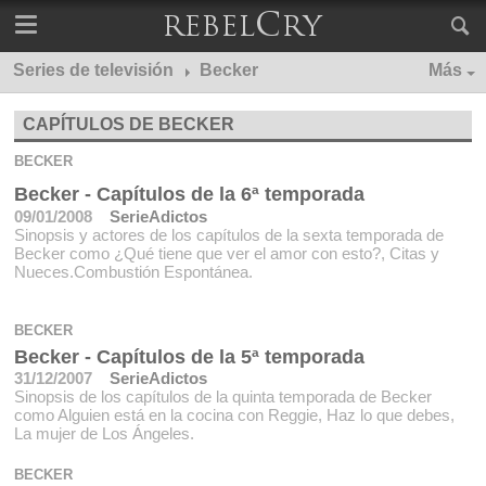
Series de televisión
Becker
Más
CAPÍTULOS DE BECKER
BECKER
Becker - Capítulos de la 6ª temporada
09/01/2008
SerieAdictos
Sinopsis y actores de los capítulos de la sexta temporada de
Becker como ¿Qué tiene que ver el amor con esto?, Citas y
Nueces.Combustión Espontánea.
BECKER
Becker - Capítulos de la 5ª temporada
31/12/2007
SerieAdictos
Sinopsis de los capítulos de la quinta temporada de Becker
como Alguien está en la cocina con Reggie, Haz lo que debes,
La mujer de Los Ángeles.
BECKER