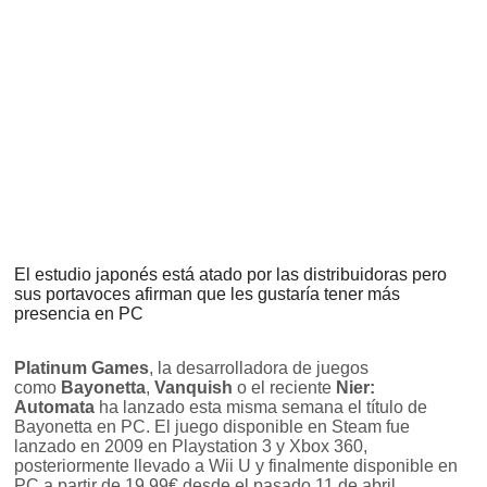
El estudio japonés está atado por las distribuidoras pero
sus portavoces afirman que les gustaría tener más
presencia en PC
Platinum Games
, la desarrolladora de juegos
como
Bayonetta
,
Vanquish
o el reciente
Nier:
Automata
ha lanzado esta misma semana el título de
Bayonetta en PC. El juego disponible en Steam fue
lanzado en 2009 en Playstation 3 y Xbox 360,
posteriormente llevado a Wii U y finalmente disponible en
PC a partir de 19,99€ desde el pasado 11 de abril.