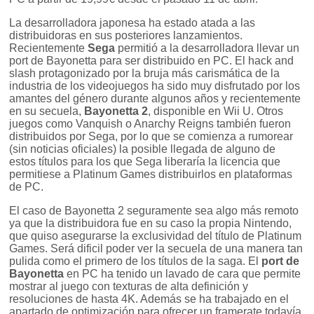
La desarrolladora japonesa ha estado atada a las
distribuidoras en sus posteriores lanzamientos.
Recientemente
Sega
permitió a la desarrolladora llevar un
port de Bayonetta para ser distribuido en PC. El hack and
slash protagonizado por la bruja más carismática de la
industria de los videojuegos ha sido muy disfrutado por los
amantes del género durante algunos años y recientemente
en su secuela,
Bayonetta 2
, disponible en Wii U. Otros
juegos como Vanquish o Anarchy Reigns también fueron
distribuidos por Sega, por lo que se comienza a rumorear
(sin noticias oficiales) la posible llegada de alguno de
estos títulos para los que Sega liberaría la licencia que
permitiese a Platinum Games distribuirlos en plataformas
de PC.
El caso de Bayonetta 2 seguramente sea algo más remoto
ya que la distribuidora fue en su caso la propia Nintendo,
que quiso asegurarse la exclusividad del título de Platinum
Games. Será dificil poder ver la secuela de una manera tan
pulida como el primero de los títulos de la saga. El
port de
Bayonetta
en PC ha tenido un lavado de cara que permite
mostrar al juego con texturas de alta definición y
resoluciones de hasta 4K. Además se ha trabajado en el
apartado de optimización para ofrecer un framerate todavía