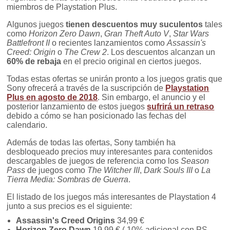
miembros de Playstation Plus.
Algunos juegos
tienen descuentos muy suculentos
tales
como
Horizon Zero Dawn
,
Gran Theft Auto V
,
Star Wars
Battlefront II
o recientes lanzamientos como
Assassin's
Creed: Origin
o
The Crew 2
. Los descuentos alcanzan un
60% de rebaja
en el precio original en ciertos juegos.
Todas estas ofertas se unirán pronto a los juegos gratis que
Sony ofrecerá a través de la suscripción de
Playstation
Plus en agosto de 2018
. Sin embargo, el anuncio y el
posterior lanzamiento de estos juegos
sufrirá un retraso
debido a cómo se han posicionado las fechas del
calendario.
Además de todas las ofertas, Sony también ha
desbloqueado precios muy interesantes para contenidos
descargables de juegos de referencia como los
Season
Pass
de juegos como
The Witcher III
,
Dark Souls III
o
La
Tierra Media: Sombras de Guerra
.
El listado de los juegos más interesantes de Playstation 4
junto a sus precios es el siguiente:
Assassin's Creed Origins
34,99 €
Horizon Zero Dawn
19,99 € ( 10% adicional con PS