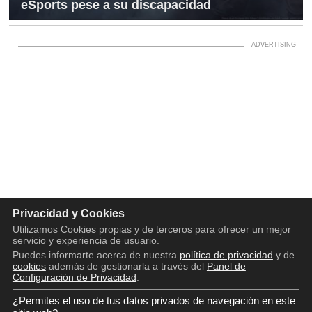
eSports pese a su discapacidad
Privacidad y Cookies
Utilizamos Cookies propias y de terceros para ofrecer un mejor
servicio y experiencia de usuario.
Puedes informarte acerca de nuestra
política de privacidad
y de
cookies
además de gestionarla a través del
Panel de
Configuración de Privacidad
.
¿Permites el uso de tus datos privados de navegación en este
Copyright © 2016 - 2026