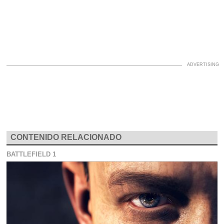
CONTENIDO RELACIONADO
BATTLEFIELD 1