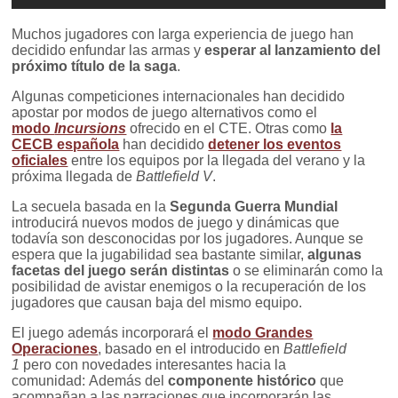
Muchos jugadores con larga experiencia de juego han
decidido enfundar las armas y
esperar al lanzamiento del
próximo título de la saga
.
Algunas competiciones internacionales han decidido
apostar por modos de juego alternativos como el
modo
Incursions
ofrecido en el CTE. Otras como
la
CECB española
han decidido
detener los eventos
oficiales
entre los equipos por la llegada del verano y la
próxima llegada de
Battlefield V
.
La secuela basada en la
Segunda Guerra Mundial
introducirá nuevos modos de juego y dinámicas que
todavía son desconocidas por los jugadores. Aunque se
espera que la jugabilidad sea bastante similar,
algunas
facetas del juego serán distintas
o se eliminarán como la
posibilidad de avistar enemigos o la recuperación de los
jugadores que causan baja del mismo equipo.
El juego además incorporará el
modo Grandes
Operaciones
, basado en el introducido en
Battlefield
1
pero con novedades interesantes hacia la
comunidad: Además del
componente histórico
que
acompañan a las narraciones que incorporarán las