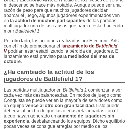
el descenso se hace más notable. Aunque puede ser una
razón de peso para que muchos jugadores decidan
aparcar el juego, algunos jugadores experimentados ven
en
la actitud de muchos participantes
de las partidas
multijugador una de las causas que parece estar haciendo
morir
Battlefield 1
.
Por otro lado, las acciones realizadas por Electronic Arts
con el fin de promocionar el
lanzamiento de
Battlefield
V
podrían estar estabilizando la pérdida de jugadores. El
lanzamiento está previsto
para mediados del mes de
octubre
.
¿Ha cambiado la actitud de los
jugadores de Battlefield 1?
Las partidas multijugador en
Battlefield 1
comienzan a ser
cada vez más desbalanceadas. En modos de juego como
Conquista se puede ver en la mayoría de servidores como
un equipo
vence al otro con gran facilidad
. Esto puede
deberse al hecho de que las ofertas relacionadas con el
juego hayan generado un
aumento de jugadores sin
experiencia
, desbalanceando los equipos. Dicho equilibrio
pocas veces se consigue arreglar por medio de los