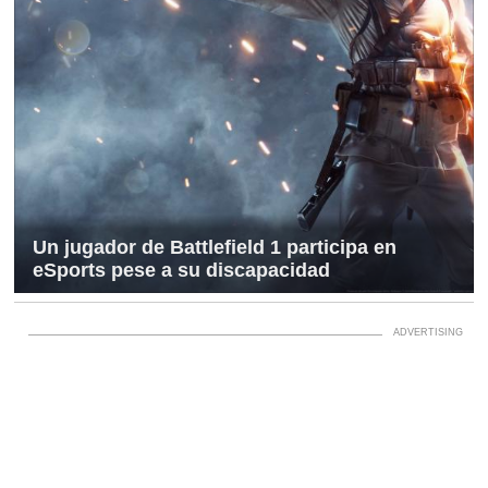
Un jugador de Battlefield 1 participa en
eSports pese a su discapacidad