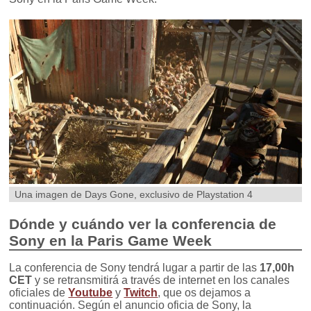
Una imagen de Days Gone, exclusivo de Playstation 4
Dónde y cuándo ver la conferencia de
Sony en la Paris Game Week
La conferencia de Sony tendrá lugar a partir de las
17,00h
CET
y se retransmitirá a través de internet en los canales
oficiales de
Youtube
y
Twitch
, que os dejamos a
continuación. Según el anuncio oficia de Sony, la