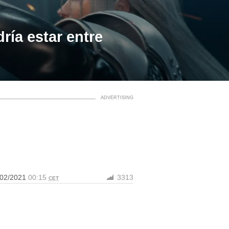
ría estar entre
/02/2021
00:15
3313
CET