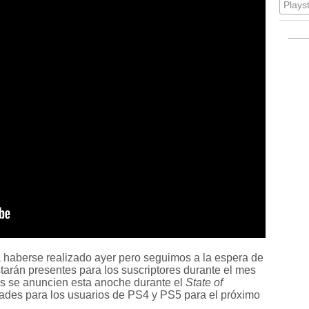
Plays
a haberse realizado ayer pero seguimos a la espera de
tarán presentes para los suscriptores durante el mes
os se anuncien esta anoche durante el
State of
des para los usuarios de PS4 y PS5 para el próximo