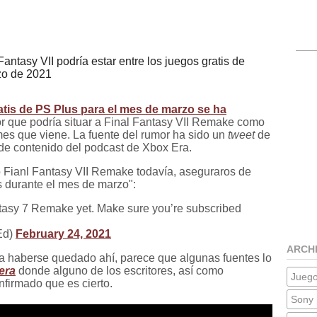
antasy VII podría estar entre los juegos gratis de
zo de 2021
atis de PS Plus para el mes de marzo se ha
mor que podría situar a Final Fantasy VII Remake como
 mes que viene. La fuente del rumor ha sido un
tweet
de
 de contenido del podcast de Xbox Era.
o Fianl Fantasy VII Remake todavía, aseguraros de
us durante el mes de marzo":
ntasy 7 Remake yet. Make sure you’re subscribed
Ed)
February 24, 2021
ARCH
a haberse quedado ahí, parece que algunas fuentes lo
era
donde alguno de los escritores, así como
Jueg
firmado que es cierto.
Sony 