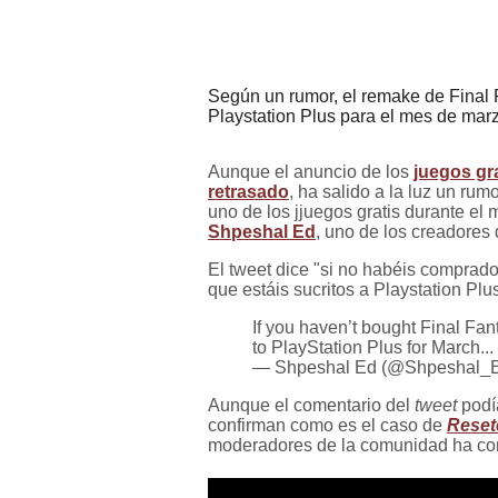
Según un rumor, el remake de Final F
Playstation Plus para el mes de mar
Aunque el anuncio de los
juegos gr
retrasado
, ha salido a la luz un ru
uno de los jjuegos gratis durante el
Shpeshal Ed
, uno de los creadores
El tweet dice "si no habéis comprad
que estáis sucritos a Playstation Pl
If you haven’t bought Final Fa
to PlayStation Plus for March...
— Shpeshal Ed (@Shpeshal_
Aunque el comentario del
tweet
podí
confirman como es el caso de
Reset
moderadores de la comunidad ha con