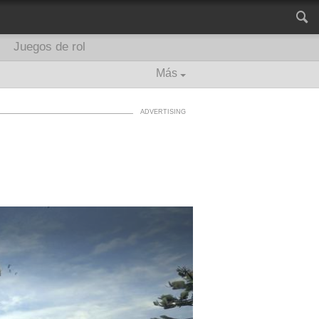
Juegos de rol
Más