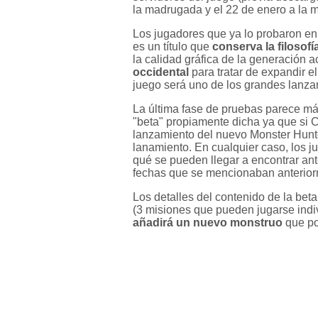
la madrugada y el 22 de enero a la 
Los jugadores que ya lo probaron en
es un título que
conserva la filosofí
la calidad gráfica de la generación 
occidental
para tratar de expandir 
juego será uno de los grandes lanza
La última fase de pruebas parece má
"beta" propiamente dicha ya que si 
lanzamiento del nuevo Monster Hunte
lanamiento. En cualquier caso, los j
qué se pueden llegar a encontrar ant
fechas que se mencionaban anterior
Los detalles del contenido de la bet
(3 misiones que pueden jugarse indi
añadirá un nuevo monstruo
que po