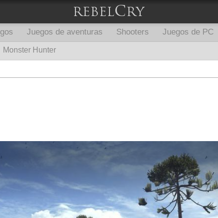
egos
Juegos de aventuras
Shooters
Juegos de PC
Monster Hunter