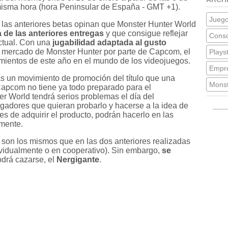
misma hora (hora Peninsular de España - GMT +1).
Jueg
 las anteriores betas opinan que Monster Hunter World
a de las anteriores entregas
y que consigue reflejar
Conso
actual. Con una
jugabilidad adaptada al gusto
el mercado de Monster Hunter por parte de Capcom, el
Plays
mientos de este año en el mundo de los videojuegos.
Empre
s un movimiento de promoción del título que una
Monst
Capcom no tiene ya todo preparado para el
r World tendrá serios problemas el día del
ugadores que quieran probarlo y hacerse a la idea de
es de adquirir el producto, podrán hacerlo en las
mente.
a son los mismos que en las dos anteriores realizadas
vidualmente o en cooperativo). Sin embargo,
se
drá cazarse, el
Nergigante
.