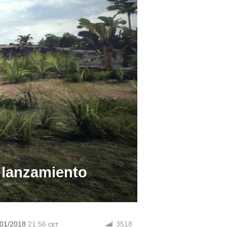
 lanzamiento
/01/2018
21:56
3518
CET