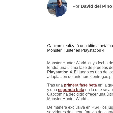
Por
David del Pino
Capcom realizará una última beta par
Monster Hunter en Playstation 4
Monster Hunter World, cuya fecha de
tendrá una última fase de pruebas d
Playstation 4
. El juego es uno de l
adaptación de anteriores entregas pa
Tras una
primera fase beta
en la que
y una
segunda beta
en la que se abr
Capcom ha decidido ofrecer una últi
Monster Hunter World.
De manera exclusiva en PS4, los ju
servidores del juego (previa descarga