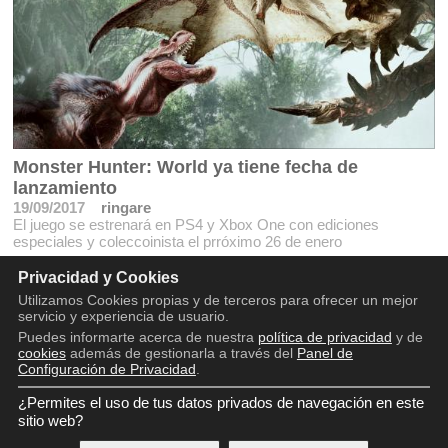
Monster Hunter: World ya tiene fecha de
lanzamiento
19/09/2017
ringare
El juego se estrenará en PS4 y Xbox One con ediciones
especiales y coleccoinista el prróximo 26 de enero
Privacidad y Cookies
Utilizamos Cookies propias y de terceros para ofrecer un mejor
servicio y experiencia de usuario.
Puedes informarte acerca de nuestra
política de privacidad
y de
cookies
además de gestionarla a través del
Panel de
Configuración de Privacidad
.
¿Permites el uso de tus datos privados de navegación en este
Copyright © 2016 - 2026
sitio web?
Aviso legal
Política de privacidad