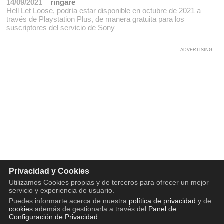
14/09/2021
ringare
Hell Let Loose, podría estar disponible en octubre de 2021 a
través de Playstation Plus, de manera gratuita para los
suscriptores del servicio de Sony
Privacidad y Cookies
Utilizamos Cookies propias y de terceros para ofrecer un mejor
servicio y experiencia de usuario.
Puedes informarte acerca de nuestra
política de privacidad
y de
cookies
además de gestionarla a través del
Panel de
Configuración de Privacidad
.