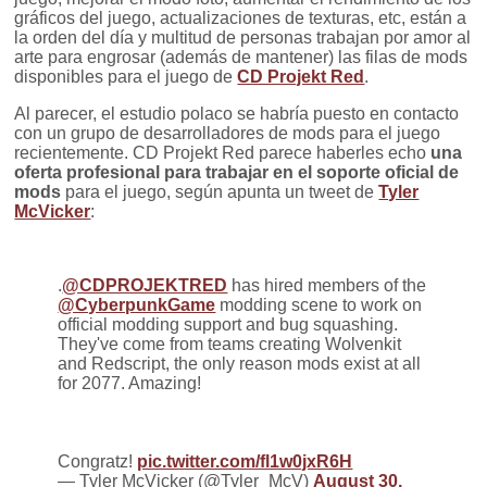
gráficos del juego, actualizaciones de texturas, etc, están a
la orden del día y multitud de personas trabajan por amor al
arte para engrosar (además de mantener) las filas de mods
disponibles para el juego de
CD Projekt Red
.
Al parecer, el estudio polaco se habría puesto en contacto
con un grupo de desarrolladores de mods para el juego
recientemente. CD Projekt Red parece haberles echo
una
oferta profesional para trabajar en el soporte oficial de
mods
para el juego, según apunta un tweet de
Tyler
McVicker
:
.
@CDPROJEKTRED
has hired members of the
@CyberpunkGame
modding scene to work on
official modding support and bug squashing.
They've come from teams creating Wolvenkit
and Redscript, the only reason mods exist at all
for 2077. Amazing!
Congratz!
pic.twitter.com/fl1w0jxR6H
— Tyler McVicker (@Tyler_McV)
August 30,