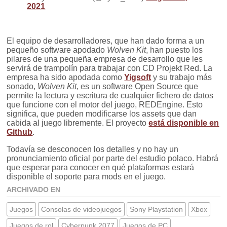
2021
El equipo de desarrolladores, que han dado forma a un
pequeño software apodado
Wolven Kit
, han puesto los
pilares de una pequeña empresa de desarrollo que les
servirá de trampolín para trabajar con CD Projekt Red. La
empresa ha sido apodada como
Yigsoft
y su trabajo más
sonado,
Wolven Kit
, es un software Open Source que
permite la lectura y escritura de cualquier fichero de datos
que funcione con el motor del juego, REDEngine. Esto
significa, que pueden modificarse los assets que dan
cabida al juego libremente. El proyecto
está disponible en
Github
.
Todavía se desconocen los detalles y no hay un
pronunciamiento oficial por parte del estudio polaco. Habrá
que esperar para conocer en qué plataformas estará
disponible el soporte para mods en el juego.
ARCHIVADO EN
Juegos
Consolas de videojuegos
Sony Playstation
Xbox
Juegos de rol
Cyberpunk 2077
Juegos de PC