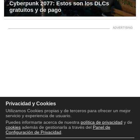
Cyberpunk 2077: Estos son los DLCs
gratuitos y de pago
Privacidad y Cookies
Utilizamos Cookies propias y de terceros para ofrecer un mejor
servicio y experiencia de usuario.
Puedes informarte acerca de nuestra
política de privacidad
y de
cookies
además de gestionarla a través del
Panel de
Configuración de Privacidad
.