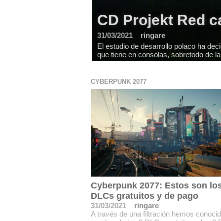
CD Projekt Red c
31/03/2021
ringare
El estudio de desarrollo polaco ha deci
que tiene en consolas, sobretodo de la
CYBERPUNK 2077
Cyberpunk 2077: Estos son lo
DLCs gratuitos y de pago
31/03/2021
ringare
A través de una filtración hemos conocid