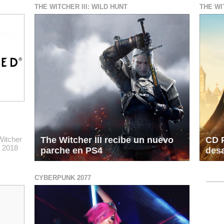
THE WITCHER III: WILD HUNT
THE WI
Witcher
The Witcher III recibe un nuevo
CD P
e 2018
parche en PS4
desa
CYBERPUNK 2077