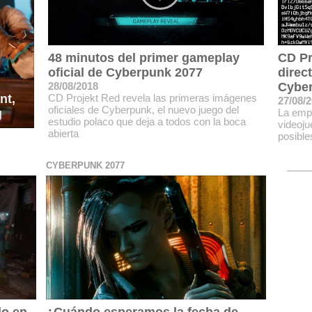
48 minutos del primer gameplay
CD Pr
oficial de Cyberpunk 2077
direc
28/08/2018
Cybe
CD Projekt Red revela las primeras imágenes
nt,
27/08/
oficiales de Cyberpunk, el nuevo juego del
La empr
g
estudio polaco que deja a todos con la boca
videoj
abierta
posibl
CYBERPUNK 2077