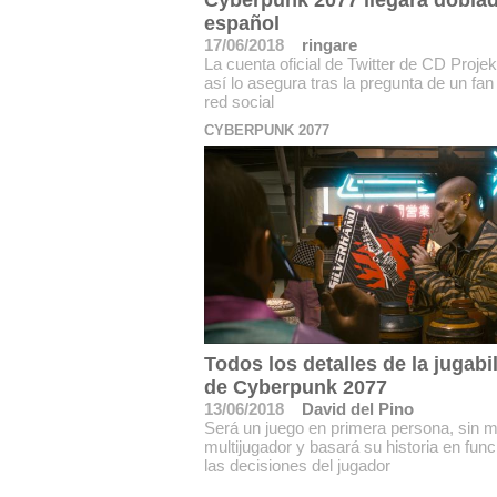
Cyberpunk 2077 llegará dobla
español
17/06/2018
ringare
La cuenta oficial de Twitter de CD Proje
así lo asegura tras la pregunta de un fan
red social
CYBERPUNK 2077
Todos los detalles de la jugabi
de Cyberpunk 2077
13/06/2018
David del Pino
Será un juego en primera persona, sin 
multijugador y basará su historia en func
las decisiones del jugador