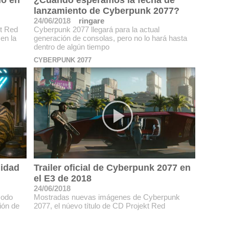
do en
¿Cuándo esperamos la fecha de
lanzamiento de Cyberpunk 2077?
24/06/2018
ringare
kt Red
Cyberpunk 2077 llegará para la actual
 en la
generación de consolas, pero no lo hará hasta
dentro de algún tiempo
CYBERPUNK 2077
lidad
Trailer oficial de Cyberpunk 2077 en
el E3 de 2018
24/06/2018
modo
Mostradas nuevas imágenes de Cyberpunk
ión de
2077, el núevo título de CD Projekt Red