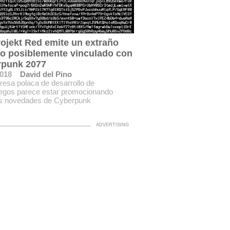
ojekt Red emite un extraño
to posiblemente vinculado con
rpunk 2077
2018
David del Pino
esa polaca de desarrollo de
uegos parece estar promocionando
es novedades de Cyberpunk