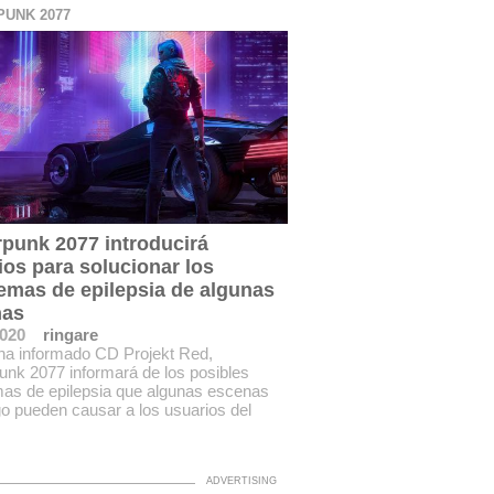
UNK 2077
punk 2077 introducirá
os para solucionar los
emas de epilepsia de algunas
nas
2020
ringare
ha informado CD Projekt Red,
nk 2077 informará de los posibles
as de epilepsia que algunas escenas
go pueden causar a los usuarios del