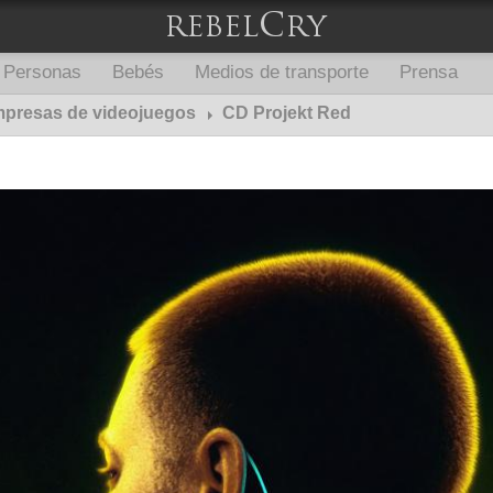
Personas
Bebés
Medios de transporte
Prensa
presas de videojuegos
CD Projekt Red