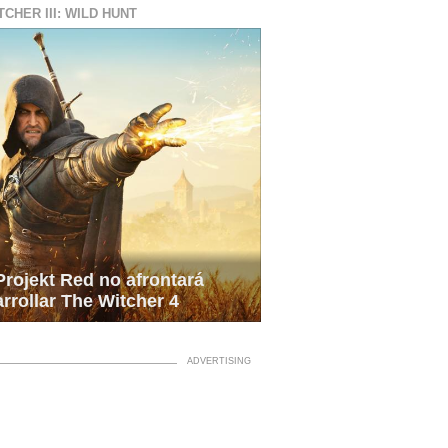
TCHER III: WILD HUNT
rojekt Red no afrontará
rrollar The Witcher 4