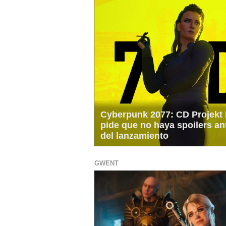
Cyberpunk 2077: CD Projekt
pide que no haya spoilers an
del lanzamiento
GWENT