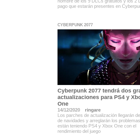
nombre de los 9 DLCs gratuitos y los 2
pago que estarán presentes en Cyberpu
CYBERPUNK 2077
Cyberpunk 2077 tendrá dos gr
actualizaciones para PS4 y Xb
One
14/12/2020
ringare
Los parches de actualización llegarán d
de navidades y arreglarán los problema
están teniendo PS4 y Xbox One con el
rendimiento del juego