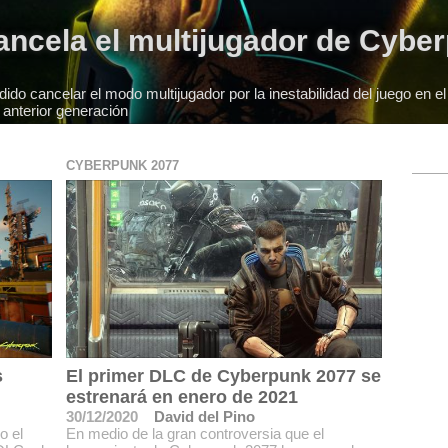
ancela el multijugador de Cybe
dido cancelar el modo multijugador por la inestabilidad del juego en e
 anterior generación
CYBERPUNK 2077
s
El primer DLC de Cyberpunk 2077 se
estrenará en enero de 2021
30/12/2020
David del Pino
o el
En medio de la gran controversia que el