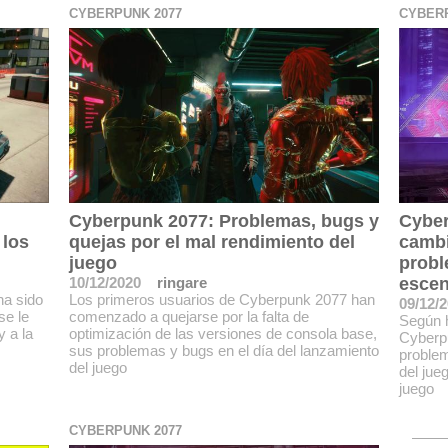
CYBERPUNK 2077
CYBERP
Cyberpunk 2077: Problemas, bugs y
Cyber
 los
quejas por el mal rendimiento del
cambi
juego
probl
10/12/2020
ringare
esce
ha sido
Los primeros usuarios de Cyberpunk 2077 han
09/12/
se le
comenzado a quejarse por la falta de
Según 
y a la
optimización de las versiones de consola base,
Cyberpu
sus problemas y bugs en el día del lanzamiento
problem
del juego
del jue
juego
CYBERPUNK 2077