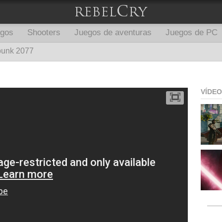
egos
Shooters
Juegos de aventuras
Juegos de PC
punk 2077
VÍDE