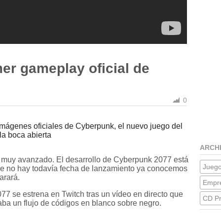
mer gameplay oficial de
0
imágenes oficiales de Cyberpunk, el nuevo juego del
la boca abierta
ARCH
 muy avanzado. El desarrollo de Cyberpunk 2077 está
Jueg
ue no hay todavía fecha de lanzamiento ya conocemos
arará.
Empre
7 se estrena en Twitch tras un vídeo en directo que
CD Pr
aba un flujo de códigos en blanco sobre negro.