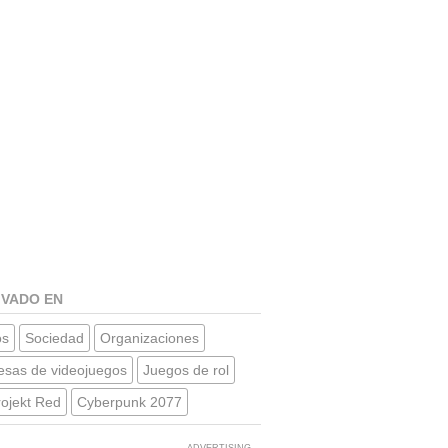
IVADO EN
os
Sociedad
Organizaciones
sas de videojuegos
Juegos de rol
ojekt Red
Cyberpunk 2077