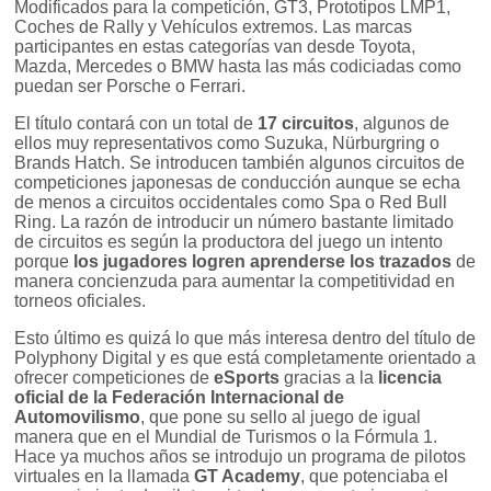
Modificados para la competición, GT3, Prototipos LMP1,
Coches de Rally y Vehículos extremos. Las marcas
participantes en estas categorías van desde Toyota,
Mazda, Mercedes o BMW hasta las más codiciadas como
puedan ser Porsche o Ferrari.
El título contará con un total de
17 circuitos
, algunos de
ellos muy representativos como Suzuka, Nürburgring o
Brands Hatch. Se introducen también algunos circuitos de
competiciones japonesas de conducción aunque se echa
de menos a circuitos occidentales como Spa o Red Bull
Ring. La razón de introducir un número bastante limitado
de circuitos es según la productora del juego un intento
porque
los jugadores logren aprenderse los trazados
de
manera concienzuda para aumentar la competitividad en
torneos oficiales.
Esto último es quizá lo que más interesa dentro del título de
Polyphony Digital y es que está completamente orientado a
ofrecer competiciones de
eSports
gracias a la
licencia
oficial de la Federación Internacional de
Automovilismo
, que pone su sello al juego de igual
manera que en el Mundial de Turismos o la Fórmula 1.
Hace ya muchos años se introdujo un programa de pilotos
virtuales en la llamada
GT Academy
, que potenciaba el