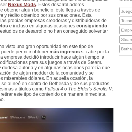
 ser
Nexus Mods
. Estos desarrolladores
obtener algún beneficio, éste llega a través de
Jueg
 y rédito obtenido por sus creaciones. Esta
as propias empresas creadoras y distribuidoras de
Tecno
ctos
e incluso en algunas ocasiones
consiguiendo
Empre
 estudios de desarrollo no han conseguido solventar
Stea
 visto una gran oportunidad en este tipo de
Bethe
 puede permitir obtener
más ingresos
si cabe por la
a empresa decidió introducir hace algún tiempo la
 modificaciones para sus juegos a través de Steam.
y dudosa autoria y en algunas ocasiones parecía que
eación de algún modder de la comunidad y se
s miserables dólares. En aquella ocasión, la
se alineó en contra de Bethesda y de sus productos
ésimas a títulos como
Fallout 4
o
The Elder's Scrolls V:
a retirar este tipo de contenido de manera inmediata.
ho.