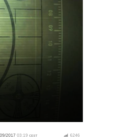
/09/2017
03:19
6246
CEST