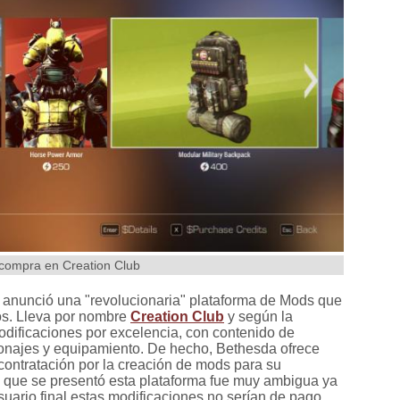
a compra en Creation Club
 anunció una "revolucionaria" plataforma de Mods que
los. Lleva por nombre
Creation Club
y según la
odificaciones por excelencia, con contenido de
sonajes y equipamiento. De hecho, Bethesda ofrece
ontratación por la creación de mods para su
n que se presentó esta plataforma fue muy ambigua ya
uario final estas modificaciones no serían de pago,