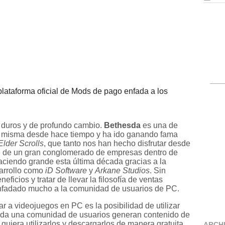
plataforma oficial de Mods de pago enfada a los
s duros y de profundo cambio.
Bethesda
es una de
i misma desde hace tiempo y ha ido ganando fama
Elder Scrolls
, que tanto nos han hecho disfrutar desde
e de un gran conglomerado de empresas dentro de
haciendo grande esta última década gracias a la
sarrollo como
iD Software
y
Arkane Studios
. Sin
ficios y tratar de llevar la filosofía de ventas
enfadado mucho a la comunidad de usuarios de PC.
r a videojuegos en PC es la posibilidad de utilizar
 Toda una comunidad de usuarios generan contenido de
quiera utilizarlos y descargarlos de manera gratuita
ARCH