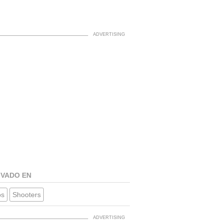
IVADO EN
os
Shooters