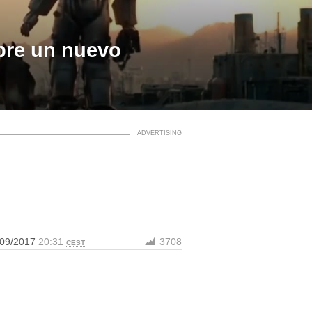
bre un nuevo
/09/2017
20:31
3708
CEST