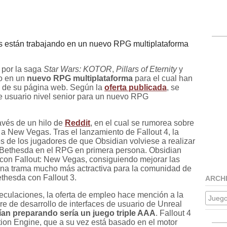
s están trabajando en un nuevo RPG multiplataforma
 por la saga
Star Wars: KOTOR
,
Pillars of Eternity
y
do en un
nuevo RPG multiplataforma
para el cual han
s de su página web. Según la
oferta publicada
, se
de usuario nivel senior para un nuevo RPG
avés de un hilo de
Reddit
, en el cual se rumorea sobre
 a New Vegas. Tras el lanzamiento de Fallout 4, la
és de los jugadores de que Obsidian volviese a realizar
a Bethesda en el RPG en primera persona. Obsidian
 con Fallout: New Vegas, consiguiendo mejorar las
na trama mucho más actractiva para la comunidad de
thesda con Fallout 3.
ARCH
culaciones, la oferta de empleo hace mención a la
Jueg
re de desarrollo de interfaces de usuario de Unreal
arían preparando sería un juego triple AAA
. Fallout 4
tion Engine, que a su vez está basado en el motor