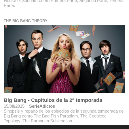
House of Saddam como Primera Parte, Segunda Parte, Tercera
Parte.
THE BIG BANG THEORY
Big Bang - Capítulos de la 2ª temporada
15/08/2015
SerieAdictos
Sinopsis y reparto de los episodios de la segunda temporada de
Big Bang como The Bad Fish Paradigm, The Codpiece
Topology, The Barbarian Sublimation.