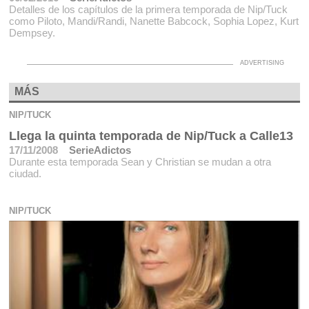
Detalles de los capítulos de la primera temporada de Nip/Tuck
como Piloto, Mandi/Randi, Nanette Babcock, Sophia Lopez, Kurt
Dempsey.
MÁS
NIP/TUCK
Llega la quinta temporada de Nip/Tuck a Calle13
17/11/2008
SerieAdictos
Durante esta temporada Sean y Christian se mudan a otra
ciudad.
NIP/TUCK