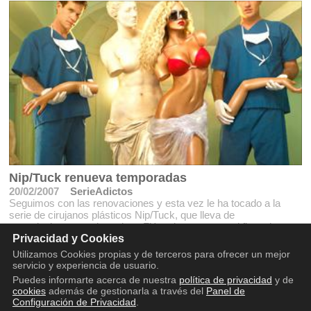
Nip/Tuck renueva temporadas
20/02/2007
SerieAdictos
Seguimos con las renovaciones y esta vez le ha tocado a la
serie de cirujanos plásticos Nip/Tuck, que lleva de
negociaciones con la cadena FX varios meses y al fin se han
puesto de acuerdo.
Privacidad y Cookies
Utilizamos Cookies propias y de terceros para ofrecer un mejor
servicio y experiencia de usuario.
Puedes informarte acerca de nuestra
política de privacidad
y de
cookies
además de gestionarla a través del
Panel de
Configuración de Privacidad
.