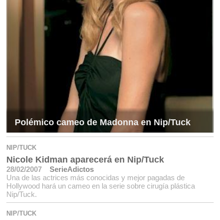
Polémico cameo de Madonna en Nip/Tuck
NIP/TUCK
Nicole Kidman aparecerá en Nip/Tuck
28/02/2007
SerieAdictos
Una de las actrices más conocidas y mejor pagadas de
Hollywood hará un cameo en la serie sobre cirugía plástica
Nip/Tuck.
NIP/TUCK