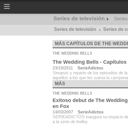
Series de televisión
Serie
Series de televisión
Series de misterio
Series de 
MÁS CAPÍTULOS DE THE WEDD
THE WEDDING BELLS
The Wedding Bells - Capítulos
23/10/2011
SerieAdictos
Sinopsis y reparto de los episodios de
aquellos a los que les suena la campana
MÁS
THE WEDDING BELLS
Exitoso debut de The Wedding
en Fox
14/03/2007
SerieAdictos
SERIEADICTOS inaugura su espacio d
a la serie de Kelley