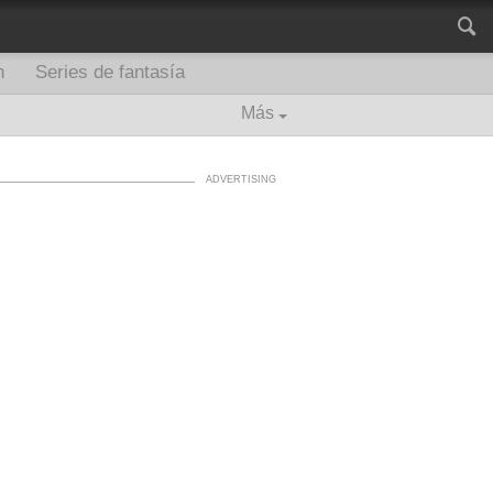
n
Series de fantasía
Más