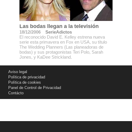
Las bodas llegan a la televisión
18/12/2006
SerieAdictos
El reconocido David E. Kelley estrena nueva
serie esta primavera en Fox en USA, su título
The Wedding Planners (Las planeadoras de
bodas) y sus protagonistas Teri Polo, Sarah
Jones, y KaDee Strickland.
Aviso legal
Política de privacidad
Política de cookies
Panel de Control de Privacidad
Contácto