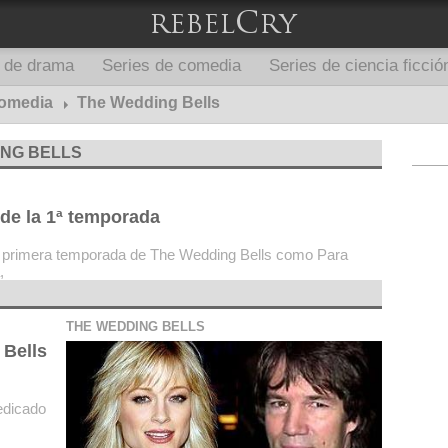
s de drama
Series de comedia
Series de ciencia ficció
comedia
The Wedding Bells
ING BELLS
 de la 1ª temporada
 la primera temporada de The Wedding Bells como Para
,
THE WEDDING BELLS
 Bells
edicado