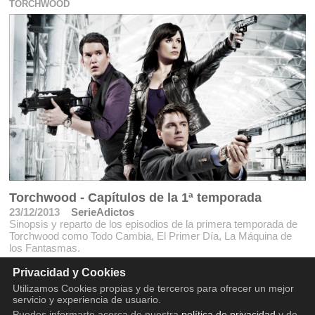
TORCHWOOD
Torchwood - Capítulos de la 1ª temporada
23/12/2013
SerieAdictos
Sinopsis y reparto de los episodios de la primera temporada de
Torchwood como Todo Cambia, El Primer Día, La Máquina de
los Fantasmas.
Privacidad y Cookies
Utilizamos Cookies propias y de terceros para ofrecer un mejor
servicio y experiencia de usuario.
Puedes informarte acerca de nuestra
política de privacidad
y de