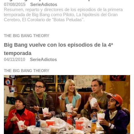
07/08/2015
SerieAdictos
Resumen, reparto y directores de los episodios de la primera
temporada de Big Bang como Piloto, La hipótesis del Gran
Cerebro, El Corolario de "Botas Peludas".
THE BIG BANG THEORY
Big Bang vuelve con los episodios de la 4ª
temporada
04/11/2010
SerieAdictos
THE BIG BANG THEORY