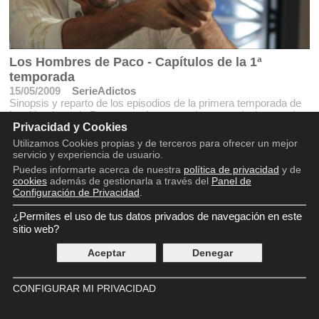
Los Hombres de Paco - Capítulos de la 1ª
temporada
15/05/2009
SerieAdictos
Sinopsis y reparto de los episodios de la primera temporada de
Los Hombres de Paco como La suerte, La paranoia, La mentira,
Privacidad y Cookies
Operación Pikachu.
Utilizamos Cookies propias y de terceros para ofrecer un mejor
servicio y experiencia de usuario.
Puedes informarte acerca de nuestra
política de privacidad
y de
cookies
además de gestionarla a través del
Panel de
Configuración de Privacidad
.
¿Permites el uso de tus datos privados de navegación en este
Copyright © 2016 - 2026
Aviso legal
sitio web?
Política de privacidad
Aceptar
Denegar
Política de cookies
Panel de Control de Privacidad
Contácto
CONFIGURAR MI PRIVACIDAD