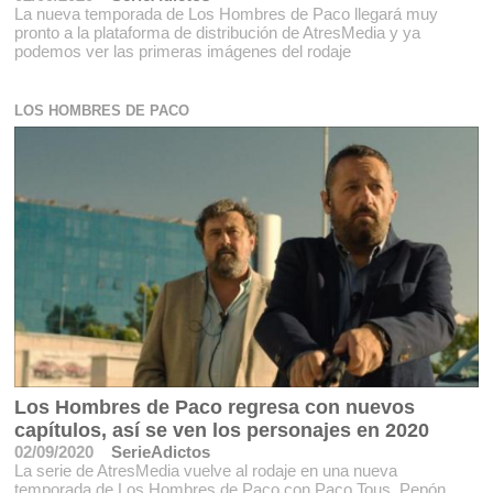
La nueva temporada de Los Hombres de Paco llegará muy
pronto a la plataforma de distribución de AtresMedia y ya
podemos ver las primeras imágenes del rodaje
LOS HOMBRES DE PACO
Los Hombres de Paco regresa con nuevos
capítulos, así se ven los personajes en 2020
02/09/2020
SerieAdictos
La serie de AtresMedia vuelve al rodaje en una nueva
temporada de Los Hombres de Paco con Paco Tous, Pepón