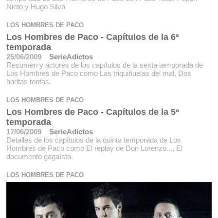
Nieto y Hugo Silva
LOS HOMBRES DE PACO
Los Hombres de Paco - Capítulos de la 6ª
temporada
25/06/2009
SerieAdictos
Resumen y actores de los capítulos de la sexta temporada de
Los Hombres de Paco como Las triquiñuelas del mal, Dos
horitas tontas.
LOS HOMBRES DE PACO
Los Hombres de Paco - Capítulos de la 5ª
temporada
17/06/2009
SerieAdictos
Detalles de los capítulos de la quinta temporada de Los
Hombres de Paco como El replay de Don Lorenzo..., El
documento gagaísta.
LOS HOMBRES DE PACO