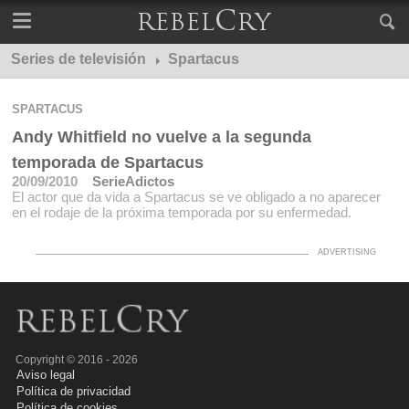
Series de televisión
Spartacus
SPARTACUS
Andy Whitfield no vuelve a la segunda
temporada de Spartacus
20/09/2010
SerieAdictos
El actor que da vida a Spartacus se ve obligado a no aparecer
en el rodaje de la próxima temporada por su enfermedad.
Copyright © 2016 - 2026
Aviso legal
Política de privacidad
Política de cookies