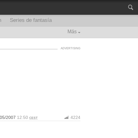
n
Series de fantasía
Más
/05/2007
12:50
4224
CEST