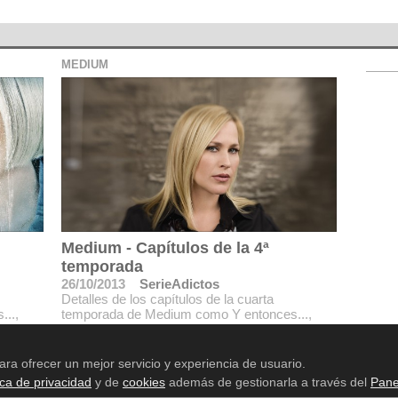
MEDIUM
Medium - Capítulos de la 4ª
temporada
26/10/2013
SerieAdictos
Detalles de los capítulos de la cuarta
..,
temporada de Medium como Y entonces...,
 ¿Oyes
Podría pasarte a ti, Tener y conservar, ¿Oyes
lo que yo oigo?.
ara ofrecer un mejor servicio y experiencia de usuario.
ica de privacidad
y de
cookies
además de gestionarla a través del
Pane
Aviso legal