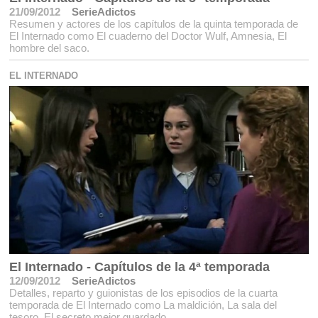
21/09/2012
SerieAdictos
Resumen y actores de los capítulos de la quinta temporada de
El Internado como El cuaderno del Doctor Wulf, Amnesia, El
hombre del saco.
EL INTERNADO
El Internado - Capítulos de la 4ª temporada
12/09/2012
SerieAdictos
Detalles, reparto y guionistas de los episodios de la cuarta
temporada de El Internado como La maldición, La sala del
tesoro, El secreto mejor guardado.