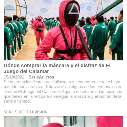
Dónde comprar la máscara y el disfraz de El
Juego del Calamar
15/10/2021
SerieAdictos
Se acercan las fiestas de Halloween y seguramente se te haya
pasado por la cabeza disfrazarte de alguno de los personajes de
la serie El Juego del Caclamar. Aquí te enseñamos las opciones
que tienes en la red para conseguir la máscara y el disfraz de la
serie a tiempo.
SERIES DE TELEVISIÓN