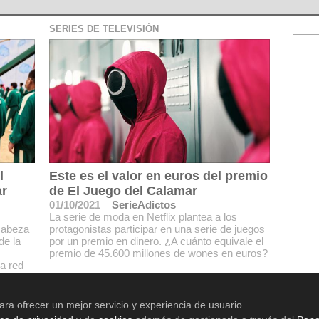
SERIES DE TELEVISIÓN
l
Este es el valor en euros del premio
ar
de El Juego del Calamar
01/10/2021
SerieAdictos
La serie de moda en Netflix plantea a los
cabeza
protagonistas participar en una serie de juegos
de la
por un premio en dinero. ¿A cuánto equivale el
premio de 45.600 millones de wones en euros?
a red
e la
ara ofrecer un mejor servicio y experiencia de usuario.