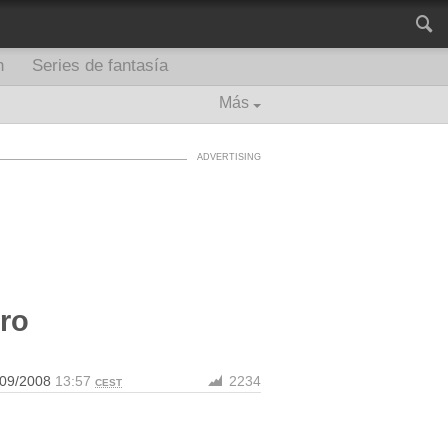
n
Series de fantasía
Más
ro
/09/2008
13:57
2234
CEST