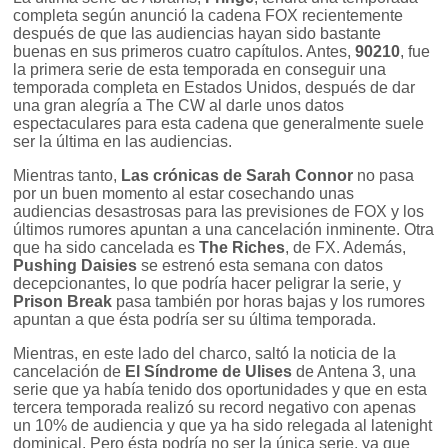
completa según anunció la cadena FOX recientemente
después de que las audiencias hayan sido bastante
buenas en sus primeros cuatro capítulos. Antes,
90210
, fue
la primera serie de esta temporada en conseguir una
temporada completa en Estados Unidos, después de dar
una gran alegría a The CW al darle unos datos
espectaculares para esta cadena que generalmente suele
ser la última en las audiencias.
Mientras tanto,
Las crónicas de Sarah Connor
no pasa
por un buen momento al estar cosechando unas
audiencias desastrosas para las previsiones de FOX y los
últimos rumores apuntan a una cancelación inminente. Otra
que ha sido cancelada es
The Riches
, de FX. Además,
Pushing Daisies
se estrenó esta semana con datos
decepcionantes, lo que podría hacer peligrar la serie, y
Prison Break
pasa también por horas bajas y los rumores
apuntan a que ésta podría ser su última temporada.
Mientras, en este lado del charco, saltó la noticia de la
cancelación de
El Síndrome de Ulises
de Antena 3, una
serie que ya había tenido dos oportunidades y que en esta
tercera temporada realizó su record negativo con apenas
un 10% de audiencia y que ya ha sido relegada al latenight
dominical. Pero ésta podría no ser la única serie, ya que