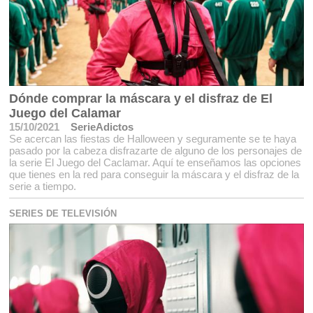
Dónde comprar la máscara y el disfraz de El
Juego del Calamar
15/10/2021
SerieAdictos
Se acercan las fiestas de Halloween y seguramente se te haya
pasado por la cabeza disfrazarte de alguno de los personajes de
la serie El Juego del Caclamar. Aquí te enseñamos las opciones
que tienes en la red para conseguir la máscara y el disfraz de la
serie a tiempo.
SERIES DE TELEVISIÓN