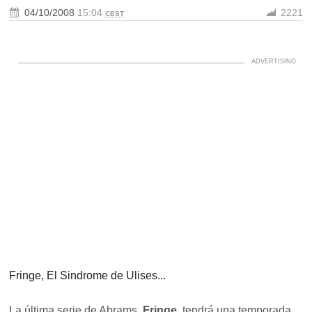
04/10/2008
15:04
2221
CEST
Fringe, El Sindrome de Ulises...
La última serie de Abrams,
Fringe
, tendrá una temporada