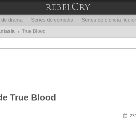
s de drama
Series de comedia
Series de ciencia ficció
antasía
True Blood
de True Blood
27