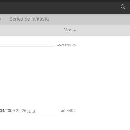
n
Series de fantasía
Más
/04/2009
22:26
6404
CEST