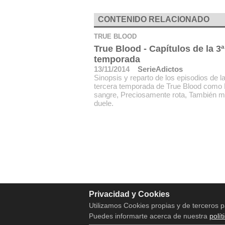
CONTENIDO RELACIONADO
TRUE BLOOD
True Blood - Capítulos de la 3ª
temporada
13/11/2014
SerieAdictos
Sinopsis y reparto de los episodios de l
tercera temporada de True Blood como
sangre, Preciosamente rota, También 
duele.
Privacidad y Cookies
Utilizamos Cookies propias y de terceros p
Puedes informarte acerca de nuestra
polít