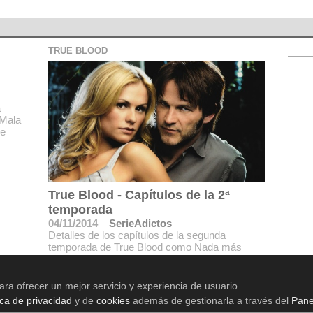
TRUE BLOOD
a
 Mala
me
True Blood - Capítulos de la 2ª
temporada
04/11/2014
SerieAdictos
Detalles de los capítulos de la segunda
temporada de True Blood como Nada más
excepto la sangre, Deja que la fiesta continúe,
Arañazos.
ara ofrecer un mejor servicio y experiencia de usuario.
ica de privacidad
y de
cookies
además de gestionarla a través del
Pane
Aviso legal