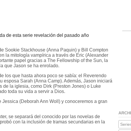
da de esta serie revelación del pasado año
de Sookie Stackhouse (Anna Paquin) y Bill Compton
n la mitología vampírica a través de Eric (Alexander
ortante papel gracias a The Fellowship of the Sun, la
 la que Jason se ha enrolado.
 los que hasta ahora poco se sabía: el Reverendo
 su esposa Sarah (Anna Camp). Además, Jason iniciará
 de la iglesia, como Dirk (Preston Jones) o Luke
o toda su vida a servir a Dios.
de Jessica (Deborah Ann Woll) y conoceremos a gran
ARCH
er, se separará del conocido por las novelas de
probó con la inclusión de tramas secundarias en la
Series