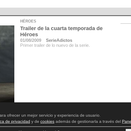
HÉROES
Trailer de la cuarta temporada de
Héroes
01/08/2009
SerieAdictos
Primer trailer de lo nuevo de la serie.
ara ofrecer un mejor servicio y experiencia de usuario.
ica de privacidad
y de
cookies
además de gestionarla a través del
Pane
Aviso legal
Política de privacidad