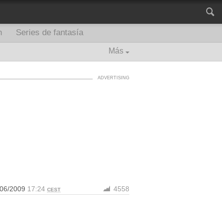
n
Series de fantasía
Más
/06/2009
17:24
4558
CEST