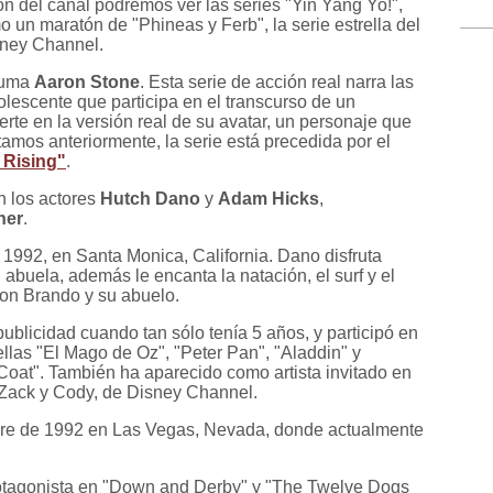
n del canal podremos ver las series "Yin Yang Yo!",
mo un maratón de "Phineas y Ferb", la serie estrella del
sney Channel.
 suma
Aaron Stone
. Esta serie de acción real narra las
lescente que participa en el transcurso de un
erte en la versión real de su avatar, un personaje que
amos anteriormente, la serie está precedida por el
 Rising"
.
n los actores
Hutch Dano
y
Adam Hicks
,
her
.
1992, en Santa Monica, California. Dano disfruta
 abuela, además le encanta la natación, el surf y el
lon Brando y su abuelo.
licidad cuando tan sólo tenía 5 años, y participó en
ellas "El Mago de Oz", "Peter Pan", "Aladdin" y
oat". También ha aparecido como artista invitado en
e Zack y Cody, de Disney Channel.
bre de 1992 en Las Vegas, Nevada, donde actualmente
otagonista en "Down and Derby" y "The Twelve Dogs