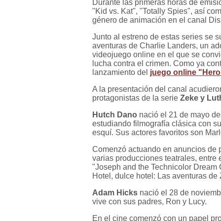
Durante las primeras horas de emisió
"Kid vs. Kat", "Totally Spies", así co
género de animación en el canal Di
Junto al estreno de estas series se
aventuras de Charlie Landers, un ado
videojuego online en el que se convi
lucha contra el crimen. Como ya cont
lanzamiento del
juego online "Hero
A la presentación del canal acudiero
protagonistas de la serie
Zeke y Lut
Hutch Dano
nació el 21 de mayo de 
estudiando filmografía clásica con su
esquí. Sus actores favoritos son Mar
Comenzó actuando en anuncios de pub
varias producciones teatrales, entre 
"Joseph and the Technicolor Dream C
Hotel, dulce hotel: Las aventuras d
Adam Hicks
nació el 28 de noviem
vive con sus padres, Ron y Lucy.
En el cine comenzó con un papel pr