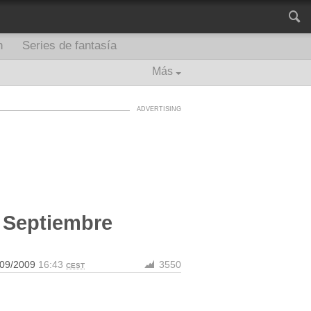
n
Series de fantasía
Más
e Septiembre
/09/2009
16:43
3550
CEST