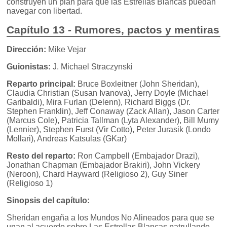
construyen un plan para que las Estrellas Blancas puedan
navegar con libertad.
Capítulo 13 - Rumores, pactos y mentiras
Dirección:
Mike Vejar
Guionistas:
J. Michael Straczynski
Reparto principal:
Bruce Boxleitner (John Sheridan),
Claudia Christian (Susan Ivanova), Jerry Doyle (Michael
Garibaldi), Mira Furlan (Delenn), Richard Biggs (Dr.
Stephen Franklin), Jeff Conaway (Zack Allan), Jason Carter
(Marcus Cole), Patricia Tallman (Lyta Alexander), Bill Mumy
(Lennier), Stephen Furst (Vir Cotto), Peter Jurasik (Londo
Mollari), Andreas Katsulas (GKar)
Resto del reparto:
Ron Campbell (Embajador Drazi),
Jonathan Chapman (Embajador Brakiri), John Vickery
(Neroon), Chard Hayward (Religioso 2), Guy Siner
(Religioso 1)
Sinopsis del capítulo:
Sheridan engaña a los Mundos No Alineados para que se
unan al acuerdo sobre Las Estrellas Blancas patrullando