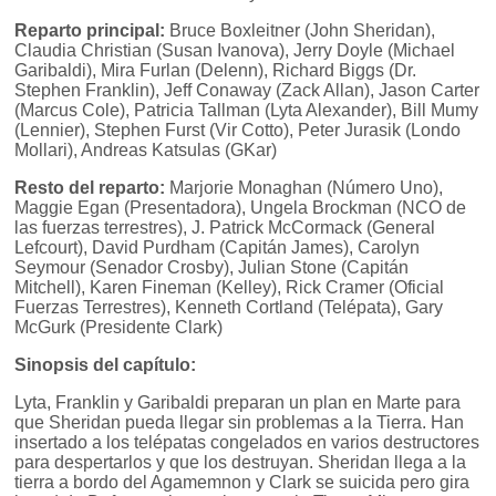
Reparto principal:
Bruce Boxleitner (John Sheridan),
Claudia Christian (Susan Ivanova), Jerry Doyle (Michael
Garibaldi), Mira Furlan (Delenn), Richard Biggs (Dr.
Stephen Franklin), Jeff Conaway (Zack Allan), Jason Carter
(Marcus Cole), Patricia Tallman (Lyta Alexander), Bill Mumy
(Lennier), Stephen Furst (Vir Cotto), Peter Jurasik (Londo
Mollari), Andreas Katsulas (GKar)
Resto del reparto:
Marjorie Monaghan (Número Uno),
Maggie Egan (Presentadora), Ungela Brockman (NCO de
las fuerzas terrestres), J. Patrick McCormack (General
Lefcourt), David Purdham (Capitán James), Carolyn
Seymour (Senador Crosby), Julian Stone (Capitán
Mitchell), Karen Fineman (Kelley), Rick Cramer (Oficial
Fuerzas Terrestres), Kenneth Cortland (Telépata), Gary
McGurk (Presidente Clark)
Sinopsis del capítulo:
Lyta, Franklin y Garibaldi preparan un plan en Marte para
que Sheridan pueda llegar sin problemas a la Tierra. Han
insertado a los telépatas congelados en varios destructores
para despertarlos y que los destruyan. Sheridan llega a la
tierra a bordo del Agamemnon y Clark se suicida pero gira