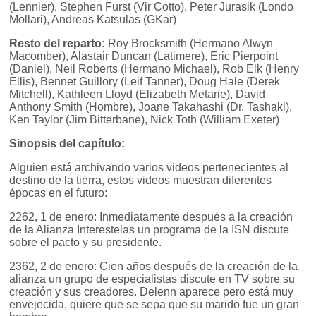
(Lennier), Stephen Furst (Vir Cotto), Peter Jurasik (Londo
Mollari), Andreas Katsulas (GKar)
Resto del reparto:
Roy Brocksmith (Hermano Alwyn
Macomber), Alastair Duncan (Latimere), Eric Pierpoint
(Daniel), Neil Roberts (Hermano Michael), Rob Elk (Henry
Ellis), Bennet Guillory (Leif Tanner), Doug Hale (Derek
Mitchell), Kathleen Lloyd (Elizabeth Metarie), David
Anthony Smith (Hombre), Joane Takahashi (Dr. Tashaki),
Ken Taylor (Jim Bitterbane), Nick Toth (William Exeter)
Sinopsis del capítulo:
Alguien está archivando varios videos pertenecientes al
destino de la tierra, estos videos muestran diferentes
épocas en el futuro:
2262, 1 de enero: Inmediatamente después a la creación
de la Alianza Interestelas un programa de la ISN discute
sobre el pacto y su presidente.
2362, 2 de enero: Cien años después de la creación de la
alianza un grupo de especialistas discute en TV sobre su
creación y sus creadores. Delenn aparece pero está muy
envejecida, quiere que se sepa que su marido fue un gran