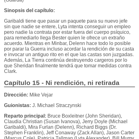
Sinopsis del capítulo:
Garibaldi tiene que pasar un paquete para su nuevo jefe
sin que nadie se entere, Lyta intenta conseguir un empleo
pero nadie la contrata por estar fuera del cuerpo psíquico,
para remediarlo llega Bester quien le ofrece un extraño
acuerdo. Mientras en Minbar, Delenn hace todo lo posible
por parar la Guerra incluso acordar la rendición de su casta
e invocar un antiguo rito en el que las castas son juzgadas.
Además, La Tierra continúa destruyendo cargeros por lo
que Sheridan finalmente tendrá que tomar medidas contra
Clark.
Capítulo 15 - Ni rendición, ni retirada
Dirección:
Mike Vejar
Guionistas:
J. Michael Straczynski
Reparto principal:
Bruce Boxleitner (John Sheridan),
Claudia Christian (Susan Ivanova), Jerry Doyle (Michael
Garibaldi), Mira Furlan (Delenn), Richard Biggs (Dr.
Stephen Franklin), Jeff Conaway (Zack Allan), Jason Carter
(Marcus Cole), Patricia Tallman (Lyta Alexander), Bill Mumy