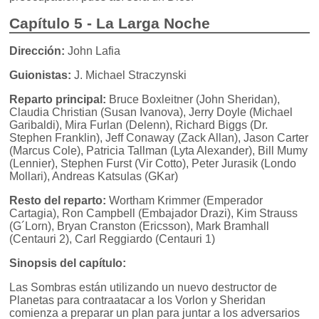
Capítulo 5 - La Larga Noche
Dirección:
John Lafia
Guionistas:
J. Michael Straczynski
Reparto principal:
Bruce Boxleitner (John Sheridan),
Claudia Christian (Susan Ivanova), Jerry Doyle (Michael
Garibaldi), Mira Furlan (Delenn), Richard Biggs (Dr.
Stephen Franklin), Jeff Conaway (Zack Allan), Jason Carter
(Marcus Cole), Patricia Tallman (Lyta Alexander), Bill Mumy
(Lennier), Stephen Furst (Vir Cotto), Peter Jurasik (Londo
Mollari), Andreas Katsulas (GKar)
Resto del reparto:
Wortham Krimmer (Emperador
Cartagia), Ron Campbell (Embajador Drazi), Kim Strauss
(G´Lorn), Bryan Cranston (Ericsson), Mark Bramhall
(Centauri 2), Carl Reggiardo (Centauri 1)
Sinopsis del capítulo:
Las Sombras están utilizando un nuevo destructor de
Planetas para contraatacar a los Vorlon y Sheridan
comienza a preparar un plan para juntar a los adversarios