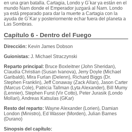
en una gran batalla. Cartagia, Londo y G´kar ya están en el
mundo Narn donde el Emperador juzgará al Narn. Londo
ya está preparado para dar la muerte a Cartagia con la
ayuda de G´Kar y posteriormente echar fuera del planeta a
Las Sombras.
Capítulo 6 - Dentro del Fuego
Dirección:
Kevin James Dobson
Guionistas:
J. Michael Straczynski
Reparto principal:
Bruce Boxleitner (John Sheridan),
Claudia Christian (Susan Ivanova), Jerry Doyle (Michael
Garibaldi), Mira Furlan (Delenn), Richard Biggs (Dr.
Stephen Franklin), Jeff Conaway (Zack Allan), Jason Carter
(Marcus Cole), Patricia Tallman (Lyta Alexander), Bill Mumy
(Lennier), Stephen Furst (Vir Cotto), Peter Jurasik (Londo
Mollari), Andreas Katsulas (GKar)
Resto del reparto:
Wayne Alexander (Lorien), Damian
London (Ministro), Ed Wasser (Morden), Julian Barnes
(Durano)
Sinopsis del capítulo: