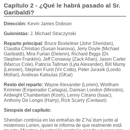
Capítulo 2 - ¿Qué le habrá pasado al Sr.
Garibaldi?
Dirección:
Kevin James Dobson
Guionistas:
J. Michael Straczynski
Reparto principal:
Bruce Boxleitner (John Sheridan),
Claudia Christian (Susan Ivanova), Jerry Doyle (Michael
Garibaldi), Mira Furlan (Delenn), Richard Biggs (Dr.
Stephen Franklin), Jeff Conaway (Zack Allan), Jason Carter
(Marcus Cole), Patricia Tallman (Lyta Alexander), Bill Mumy
(Lennier), Stephen Furst (Vir Cotto), Peter Jurasik (Londo
Mollari), Andreas Katsulas (GKar)
Resto del reparto:
Wayne Alexander (Lorien), Wortham
Krimmer (Emperador Cartagia), Damian London (Ministro),
Ardwight Chamberlain (Kosh), Lenny Citrano (Isaac),
Anthony De Longis (Harry), Rick Scarry (Centauri)
Sinopsis del capítulo:
Sheridan continúa en las entrañas de Z´ha´dum junto al
misterioso Lorien, quien le informa de que realmente está