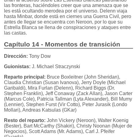
las fronteras, haciéndoles creer que una amenaza que se
les está ocultando merodea por el universo. Delenn viaja
hasta Minbar, donde está en ciernes una Guerra Civil, pero
antes de llegar se encuentra con Neroon, por lo que su
Estrella Blanca se llena de conspiraciones y ataques entre
las castas.
Capítulo 14 - Momentos de transición
Dirección:
Tony Dow
Guionistas:
J. Michael Straczynski
Reparto principal:
Bruce Boxleitner (John Sheridan),
Claudia Christian (Susan Ivanova), Jerry Doyle (Michael
Garibaldi), Mira Furlan (Delenn), Richard Biggs (Dr.
Stephen Franklin), Jeff Conaway (Zack Allan), Jason Carter
(Marcus Cole), Patricia Tallman (Lyta Alexander), Bill Mumy
(Lennier), Stephen Furst (Vir Cotto), Peter Jurasik (Londo
Mollari), Andreas Katsulas (GKar)
Resto del reparto:
John Vickery (Neroon), Walter Koenig
(Bester), Bart McCarthy (Shakiri), Christy Noonan (Mujer de
Negocios), Scott Adams (Mr. Adams), Carl J. Pfeifer
(Guarda)