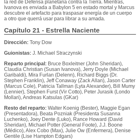
la red de Defensa planetaria contra la Tierra. Mientras,
Ivanova es enviada a Babylon 5 en estado mortal y Marcus
descubre el artefacto para traspasar energía de un cuerpo
a otro que querrá usar para librar a su amada.
Capítulo 21 - Estrella Naciente
Dirección:
Tony Dow
Guionistas:
J. Michael Straczynski
Reparto principal:
Bruce Boxleitner (John Sheridan),
Claudia Christian (Susan Ivanova), Jerry Doyle (Michael
Garibaldi), Mira Furlan (Delenn), Richard Biggs (Dr.
Stephen Franklin), Jeff Conaway (Zack Allan), Jason Carter
(Marcus Cole), Patricia Tallman (Lyta Alexander), Bill Mumy
(Lennier), Stephen Furst (Vir Cotto), Peter Jurasik (Londo
Mollari), Andreas Katsulas (GKar)
Resto del reparto:
Walter Koenig (Bester), Maggie Egan
(Presentadora), Beata Pozniak (Presidenta Susanna
Luchenko), Joey Dente (Luko), Rance Howard (David
Sheridan), Michael Potter (General Foote), J.J. Boone
(Médico), Alex Cobo (Max), Julie Ow (Enfermera), Denise
Gentile (Lise Hampton Edgars)