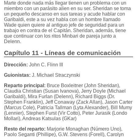
Marte donde nada más llegar tienen un problema con un
miembro con un parásito alien en su ser. Sheridan se toma
un pequeño descanso en sus tareas y acude hablar con
Garibaldi, este a su vez habla con un hombre llamado
Wade quien quiere al antiguo jefe de seguridad para un
trabajo en contra de el Capitán. Sheridan, además, tiene
que continuar con los ritos Minbari de pareja junto a
Delenn.
Capítulo 11 - Líneas de comunicación
Dirección:
John C. Flinn III
Guionistas:
J. Michael Straczynski
Reparto principal:
Bruce Boxleitner (John Sheridan),
Claudia Christian (Susan Ivanova), Jerry Doyle (Michael
Garibaldi), Mira Furlan (Delenn), Richard Biggs (Dr.
Stephen Franklin), Jeff Conaway (Zack Allan), Jason Carter
(Marcus Cole), Patricia Tallman (Lyta Alexander), Bill Mumy
(Lennier), Stephen Furst (Vir Cotto), Peter Jurasik (Londo
Mollari), Andreas Katsulas (GKar)
Resto del reparto:
Marjorie Monaghan (Número Uno),
Paolo Seganti (Phillipe), G.W. Stevens (Forell), Carolyn