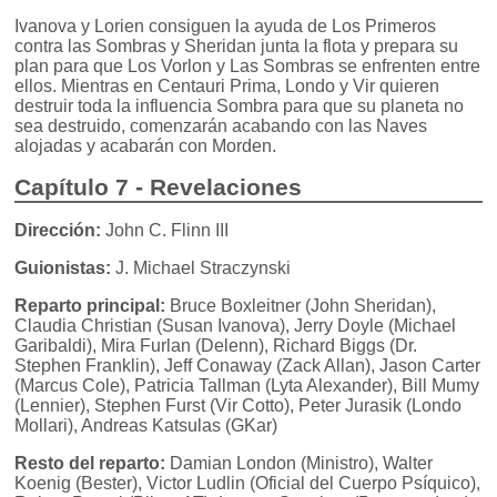
Ivanova y Lorien consiguen la ayuda de Los Primeros
contra las Sombras y Sheridan junta la flota y prepara su
plan para que Los Vorlon y Las Sombras se enfrenten entre
ellos. Mientras en Centauri Prima, Londo y Vir quieren
destruir toda la influencia Sombra para que su planeta no
sea destruido, comenzarán acabando con las Naves
alojadas y acabarán con Morden.
Capítulo 7 - Revelaciones
Dirección:
John C. Flinn III
Guionistas:
J. Michael Straczynski
Reparto principal:
Bruce Boxleitner (John Sheridan),
Claudia Christian (Susan Ivanova), Jerry Doyle (Michael
Garibaldi), Mira Furlan (Delenn), Richard Biggs (Dr.
Stephen Franklin), Jeff Conaway (Zack Allan), Jason Carter
(Marcus Cole), Patricia Tallman (Lyta Alexander), Bill Mumy
(Lennier), Stephen Furst (Vir Cotto), Peter Jurasik (Londo
Mollari), Andreas Katsulas (GKar)
Resto del reparto:
Damian London (Ministro), Walter
Koenig (Bester), Victor Ludlin (Oficial del Cuerpo Psíquico),