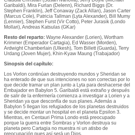
Garibaldi), Mira Furlan (Delenn), Richard Biggs (Dr.
Stephen Franklin), Jeff Conaway (Zack Allan), Jason Carter
(Marcus Cole), Patricia Tallman (Lyta Alexander), Bill Mumy
(Lennier), Stephen Furst (Vir Cotto), Peter Jurasik (Londo
Mollari), Andreas Katsulas (GKar)
Resto del reparto:
Wayne Alexander (Lorien), Wortham
Krimmer (Emperador Cartagia), Ed Wasser (Morden),
Ardwight Chamberlain (Ulkesh), Tom Billett (Guarda), Terry
Urdang (Joven Mujer), Khin-Kyaw Maung (Trabajador)
Sinopsis del capítulo:
Los Vorlon continúan destruyendo mundos y Sheridan se
ha enterado de que sus intenciones no son correctas por lo
que decide tramar un plan junto a Lyta para deshacerse del
Embajador en Babylon 5. Garibaldi está extraño y después
de salir de la enfermería comienza a investigar a Lorien y a
Sheridan ya que desconfía de sus planes. Además a
Babylon 5 llegan los refugiados de los planetas destruidos
y se decide montar un hospital en el planeta Epsilon 3.
Mientras, en Centauri Prima Londo está preocupado
porque la guerra entre Sombras y Vorlon destruya su
planeta pero Cartagia no muestra ni un atisbo de
preocupación pues así será un Dios.