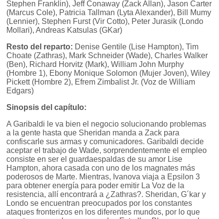
Stephen Franklin), Jeff Conaway (Zack Allan), Jason Carter
(Marcus Cole), Patricia Tallman (Lyta Alexander), Bill Mumy
(Lennier), Stephen Furst (Vir Cotto), Peter Jurasik (Londo
Mollari), Andreas Katsulas (GKar)
Resto del reparto:
Denise Gentile (Lise Hampton), Tim
Choate (Zathras), Mark Schneider (Wade), Charles Walker
(Ben), Richard Horvitz (Mark), William John Murphy
(Hombre 1), Ebony Monique Solomon (Mujer Joven), Wiley
Pickett (Hombre 2), Efrem Zimbalist Jr. (Voz de William
Edgars)
Sinopsis del capítulo:
A Garibaldi le va bien el negocio solucionando problemas
a la gente hasta que Sheridan manda a Zack para
confiscarle sus armas y comunicadores. Garibaldi decide
aceptar el trabajo de Wade, sorprendentemente el empleo
consiste en ser el guardaespaldas de su amor Lise
Hampton, ahora casada con uno de los magnates más
poderosos de Marte. Mientras, Ivanova viaja a Epsilon 3
para obtener energía para poder emitir La Voz de la
resistencia, allí encontrará a ¿Zathras?. Sheridan, G´kar y
Londo se encuentran preocupados por los constantes
ataques fronterizos en los diferentes mundos, por lo que