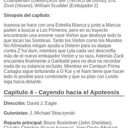
Chamberlain (Ulkesh),Kris Iyer (Técnico de Domo), Eric
Zivot (Verano), William Scudder (Embajador 2)
Sinopsis del capítulo:
Ivanova se hace con una Estrella Blanca y junto a Marcus
parten a buscar a Los Primeros, pero en su trayecto
encontrarán una enorme nave Vorlon que destruye todo lo
que tocan las Sombras. Tanto los Vorlon como los Mundos
No Alineados niegan ayuda a Delenn para su ataque
contra Z´ha´dum, mientras que Lyta cada vez desconfía
más de el nuevo embajador Vorlon y su raza. Además Zack
encuentra finalmente a Garibaldi pero no dice no recordar
nada de su estancia recluido. Mientras en Centauri Prima
Cartagia sigue torturando a G´Kar y el Narn tiene que hacer
todo lo posible para contentarle y que su plan con Londo
siga hacia delante.
Capítulo 4 - Cayendo hacia el Apoteosis
Dirección:
David J. Eagle
Guionistas:
J. Michael Straczynski
Reparto principal:
Bruce Boxleitner (John Sheridan),
Claudia Christian (Susan Ivanova), Jerry Doyle (Michael