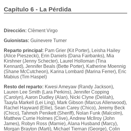
Capítulo 6 - La Pérdida
Dirección:
Clèment Virgo
Guionistas:
Guinevere Turner
Reparto principal:
Pam Grier (Kit Porter), Leisha Hailey
(Alice Pieszecki), Erin Daniels (Dana Fairbanks), Mia
Kirshner (Jenny Schecter), Laurel Holloman (Tina
Kennard), Jennifer Beals (Bette Porter), Katherine Moennig
(Shane McCutcheon), Karina Lombard (Marina Ferrer), Eric
Mabius (Tim Haspel)
Resto del reparto:
Kwesi Ameyaw (Randy Jackson),
Lauren Lee Smith (Lara Perkins), Jennifer Copping
(Carolyn), Aaron Dudley (Alan), Nicki Clyne (Delilah),
Taayla Markell (Lei Ling), Mark Gibson (Marcus Allenwood),
Rachel Hayward (Ellie), Sean Carey (Chico), Jeremy Beck
(Chico), Tahmoh Penikett (Sheriff), Nolan Funk (Malcolm),
Matthew Currie Holmes (Clive), Andrew McIlroy (John
James), Robyn Ross (Marnie), Alana Husband (Marcy),
Morgan Brayton (Marti), Michael Tiernan (George), Colin