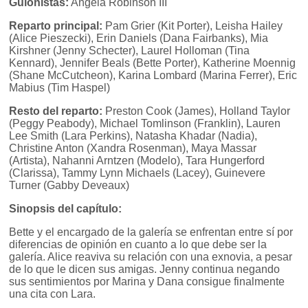
Guionistas:
Angela Robinson III
Reparto principal:
Pam Grier (Kit Porter), Leisha Hailey
(Alice Pieszecki), Erin Daniels (Dana Fairbanks), Mia
Kirshner (Jenny Schecter), Laurel Holloman (Tina
Kennard), Jennifer Beals (Bette Porter), Katherine Moennig
(Shane McCutcheon), Karina Lombard (Marina Ferrer), Eric
Mabius (Tim Haspel)
Resto del reparto:
Preston Cook (James), Holland Taylor
(Peggy Peabody), Michael Tomlinson (Franklin), Lauren
Lee Smith (Lara Perkins), Natasha Khadar (Nadia),
Christine Anton (Xandra Rosenman), Maya Massar
(Artista), Nahanni Arntzen (Modelo), Tara Hungerford
(Clarissa), Tammy Lynn Michaels (Lacey), Guinevere
Turner (Gabby Deveaux)
Sinopsis del capítulo:
Bette y el encargado de la galería se enfrentan entre sí por
diferencias de opinión en cuanto a lo que debe ser la
galería. Alice reaviva su relación con una exnovia, a pesar
de lo que le dicen sus amigas. Jenny continua negando
sus sentimientos por Marina y Dana consigue finalmente
una cita con Lara.