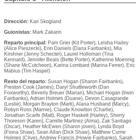
Dirección:
Kari Skogland
Guionistas:
Mark Zakarin
Reparto principal:
Pam Grier (Kit Porter), Leisha Hailey
(Alice Pieszecki), Erin Daniels (Dana Fairbanks), Mia
Kirshner (Jenny Schecter), Laurel Holloman (Tina
Kennard), Jennifer Beals (Bette Porter), Katherine Moennig
(Shane McCutcheon), Karina Lombard (Marina Ferrer), Eric
Mabius (Tim Haspel)
Resto del reparto:
Susan Hogan (Sharon Fairbanks),
Preston Cook (James), Daryl Shuttleworth (Dan
Foxworthy), Beverly Breuer (Marian), Michael Hogan (Irwin
Fairbanks), Adrian Holmes (Duane), Devon Casagrande
(Leslie), Morgan Brayton (Marti), Alana Husband (Marcy),
Robyn Ross (Marnie), Claude Knowlton (Charlie),
Jonathan Scarfe (Matt), Roger Haskett (Harley), Sherry
Thoreson (Karen), Camille Martinez (Alma), Zak Santiago
(Oscar), Heather McEwen (Sharon joven), Lynda Boyd
(Fiona Shaw), Sean Allan (Dick Shaw), Matthew Currie
Holmes (Clive), Andrew Francis (Howie Fairbanks), Sarah