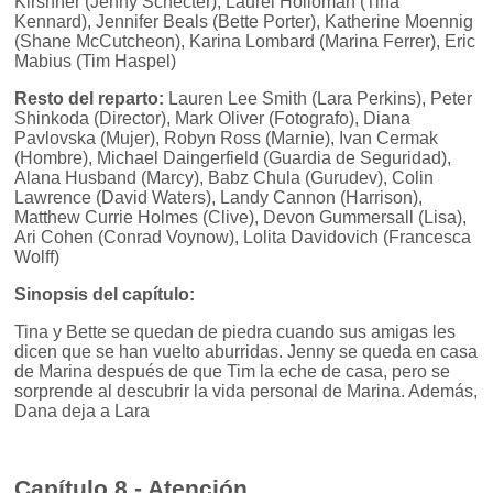
Kirshner (Jenny Schecter), Laurel Holloman (Tina
Kennard), Jennifer Beals (Bette Porter), Katherine Moennig
(Shane McCutcheon), Karina Lombard (Marina Ferrer), Eric
Mabius (Tim Haspel)
Resto del reparto:
Lauren Lee Smith (Lara Perkins), Peter
Shinkoda (Director), Mark Oliver (Fotografo), Diana
Pavlovska (Mujer), Robyn Ross (Marnie), Ivan Cermak
(Hombre), Michael Daingerfield (Guardia de Seguridad),
Alana Husband (Marcy), Babz Chula (Gurudev), Colin
Lawrence (David Waters), Landy Cannon (Harrison),
Matthew Currie Holmes (Clive), Devon Gummersall (Lisa),
Ari Cohen (Conrad Voynow), Lolita Davidovich (Francesca
Wolff)
Sinopsis del capítulo:
Tina y Bette se quedan de piedra cuando sus amigas les
dicen que se han vuelto aburridas. Jenny se queda en casa
de Marina después de que Tim la eche de casa, pero se
sorprende al descubrir la vida personal de Marina. Además,
Dana deja a Lara
Capítulo 8 - Atención