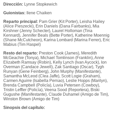
Dirección:
Lynne Stopkewich
Guionistas:
Ilene Chaiken
Reparto principal:
Pam Grier (Kit Porter), Leisha Hailey
(Alice Pieszecki), Erin Daniels (Dana Fairbanks), Mia
Kirshner (Jenny Schecter), Laurel Holloman (Tina
Kennard), Jennifer Beals (Bette Porter), Katherine Moennig
(Shane McCutcheon), Karina Lombard (Marina Ferrer), Eric
Mabius (Tim Haspel)
Resto del reparto:
Preston Cook (James), Meredith
McGeachie (Tonya), Michael Tomlinson (Franklin), Anne
Elizabeth Ramsay (Robin), Kelly Lynch (Ivan Aycock), Ion
Overman (Candace Jewell), Zak Santiago (Oscar), Tygh
Runyan (Gene Feinberg), John Murphy (Manifestante),
Samantha McLeod (Clea Jaffe), Scott Logie (Graham),
Carmen Aguirre (Isabella Pernao), Leslie Hopps (Marilyn),
Brenda Campbell (Policía), Luvia Petersen (Cowboy),
Tristin Leffler (Policía), Veena Sood (Reportera), Biski
Gugushe (Manifestante), Claude Duhamel (Amigo de Tim),
Winston Brown (Amigo de Tim)
Sinopsis del capítulo: