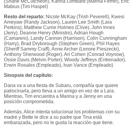
(Shane McCutcheon), Karina Lombard (Marina Ferrer), Eric
Mabius (Tim Haspel)
Resto del reparto:
Nicole McKay (Trish Peverell), Kwesi
Ameyaw (Randy Jackson), Lauren Lee Smith (Lara
Perkins), Matthew Currie Holmes (Clive), John Innes
(Jerry), Deanne Henry (Ministro), Adrian Hough
(Camarero), Landy Cannon (Harrison), Colin Cunningham
(Harry), Brad Dryborough (Stephen Green), Phil Hayes
(Sheriff Sammy Craff), Anne Archer (Lenore Pieszecki),
Anthony Sherwood (Roger), Ari Cohen (Conrad Voynow),
Ossie Davis (Melvin Porter), Woody Jeffreys (Entrenador),
Erwin Rosales (Empleado), Ivan Vance (Empleado)
Sinopsis del capítulo:
Dana va a una fiesta de Subaru, compañía que quiere
patrocinarla, pero lleva a un amigo en vez de a Lara.
Mientras, Tim encuentra a Marina y a Jenny en una
posición comprometida.
Además, Alice intenta solucionar los problemas con su
madre y Bette le dice a su padre que Tina está
embarazada, pero no le gusta la reacción que tiene.