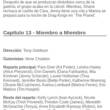
Después de que se produzcan disturbios cerca de la
galería, el grupo acaba en la cárcel. Mientras, Shane
rechaza el cariño de Clea, Jenny tiene una cita y Marina se
prepara para la noche de Drag Kings en `The Planet´.
Capítulo 13 - Miembro a Miembro
Dirección:
Tony Goldwyn
Guionistas:
Ilene Chaiken
Reparto principal:
Pam Grier (Kit Porter), Leisha Hailey
(Alice Pieszecki), Erin Daniels (Dana Fairbanks), Mia
Kirshner (Jenny Schecter), Laurel Holloman (Tina
Kennard), Jennifer Beals (Bette Porter), Katherine Moennig
(Shane McCutcheon), Karina Lombard (Marina Ferrer), Eric
Mabius (Tim Haspel)
Resto del reparto:
Kelly Lynch (Ivan Aycock), Nicole
McKay (Trish Peverell), Preston Cook (James), Meredith
McGeachie (Tonya), Anne Elizabeth Ramsay (Robin), Ion