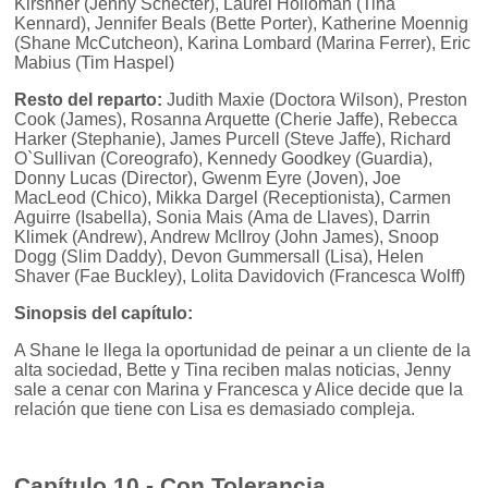
Kirshner (Jenny Schecter), Laurel Holloman (Tina
Kennard), Jennifer Beals (Bette Porter), Katherine Moennig
(Shane McCutcheon), Karina Lombard (Marina Ferrer), Eric
Mabius (Tim Haspel)
Resto del reparto:
Judith Maxie (Doctora Wilson), Preston
Cook (James), Rosanna Arquette (Cherie Jaffe), Rebecca
Harker (Stephanie), James Purcell (Steve Jaffe), Richard
O`Sullivan (Coreografo), Kennedy Goodkey (Guardia),
Donny Lucas (Director), Gwenm Eyre (Joven), Joe
MacLeod (Chico), Mikka Dargel (Receptionista), Carmen
Aguirre (Isabella), Sonia Mais (Ama de Llaves), Darrin
Klimek (Andrew), Andrew McIlroy (John James), Snoop
Dogg (Slim Daddy), Devon Gummersall (Lisa), Helen
Shaver (Fae Buckley), Lolita Davidovich (Francesca Wolff)
Sinopsis del capítulo:
A Shane le llega la oportunidad de peinar a un cliente de la
alta sociedad, Bette y Tina reciben malas noticias, Jenny
sale a cenar con Marina y Francesca y Alice decide que la
relación que tiene con Lisa es demasiado compleja.
Capítulo 10 - Con Tolerancia