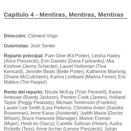
Capítulo 4 - Mentiras, Mentiras, Mentiras
Dirección:
Clèment Virgo
Guionistas:
Josh Senter
Reparto principal:
Pam Grier (Kit Porter), Leisha Hailey
(Alice Pieszecki), Erin Daniels (Dana Fairbanks), Mia
Kirshner (Jenny Schecter), Laurel Holloman (Tina
Kennard), Jennifer Beals (Bette Porter), Katherine Moennig
(Shane McCutcheon), Karina Lombard (Marina Ferrer), Eric
Mabius (Tim Haspel)
Resto del reparto:
Nicole McKay (Trish Peverell), Kwesi
Ameyaw (Randy Jackson), Preston Cook (James), Holland
Taylor (Peggy Peabody), Michael Tomlinson (Franklin),
Lauren Lee Smith (Lara Perkins), Christine Anton (Xandra
Rosenman), Irene Karas (Asistente), Judith Maxie (Doctor
Wilson), Bruce Harwood (Manager), Marion Eisman
(Mujer), Heidi Iro (Stacy), Camille Sullivan (Helen), Audra
Ricketts (Tess), Anne Archer (Lenore Pieszecki), Julian