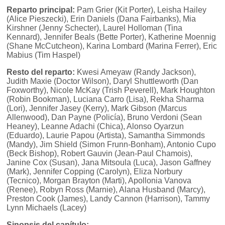
Reparto principal:
Pam Grier (Kit Porter), Leisha Hailey
(Alice Pieszecki), Erin Daniels (Dana Fairbanks), Mia
Kirshner (Jenny Schecter), Laurel Holloman (Tina
Kennard), Jennifer Beals (Bette Porter), Katherine Moennig
(Shane McCutcheon), Karina Lombard (Marina Ferrer), Eric
Mabius (Tim Haspel)
Resto del reparto:
Kwesi Ameyaw (Randy Jackson),
Judith Maxie (Doctor Wilson), Daryl Shuttleworth (Dan
Foxworthy), Nicole McKay (Trish Peverell), Mark Houghton
(Robin Bookman), Luciana Carro (Lisa), Rekha Sharma
(Lori), Jennifer Jasey (Kerry), Mark Gibson (Marcus
Allenwood), Dan Payne (Policía), Bruno Verdoni (Sean
Heaney), Leanne Adachi (Chica), Alonso Oyarzun
(Eduardo), Laurie Papou (Artista), Samantha Simmonds
(Mandy), Jim Shield (Simon Frunn-Bonham), Antonio Cupo
(Beck Bishop), Robert Gauvin (Jean-Paul Chamois),
Janine Cox (Susan), Jana Mitsoula (Luca), Jason Gaffney
(Mark), Jennifer Copping (Carolyn), Eliza Norbury
(Tecnico), Morgan Brayton (Marti), Apollonia Vanova
(Renee), Robyn Ross (Marnie), Alana Husband (Marcy),
Preston Cook (James), Landy Cannon (Harrison), Tammy
Lynn Michaels (Lacey)
Sinopsis del capítulo: