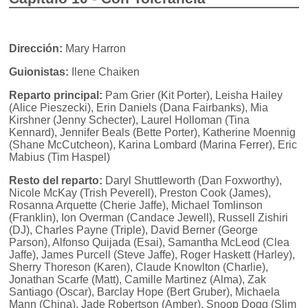
Dirección:
Mary Harron
Guionistas:
Ilene Chaiken
Reparto principal:
Pam Grier (Kit Porter), Leisha Hailey
(Alice Pieszecki), Erin Daniels (Dana Fairbanks), Mia
Kirshner (Jenny Schecter), Laurel Holloman (Tina
Kennard), Jennifer Beals (Bette Porter), Katherine Moennig
(Shane McCutcheon), Karina Lombard (Marina Ferrer), Eric
Mabius (Tim Haspel)
Resto del reparto:
Daryl Shuttleworth (Dan Foxworthy),
Nicole McKay (Trish Peverell), Preston Cook (James),
Rosanna Arquette (Cherie Jaffe), Michael Tomlinson
(Franklin), Ion Overman (Candace Jewell), Russell Zishiri
(DJ), Charles Payne (Triple), David Berner (George
Parson), Alfonso Quijada (Esai), Samantha McLeod (Clea
Jaffe), James Purcell (Steve Jaffe), Roger Haskett (Harley),
Sherry Thoreson (Karen), Claude Knowlton (Charlie),
Jonathan Scarfe (Matt), Camille Martinez (Alma), Zak
Santiago (Oscar), Barclay Hope (Bert Gruber), Michaela
Mann (China), Jade Robertson (Amber), Snoop Dogg (Slim