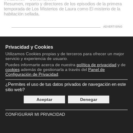
Resumen, reparto y directores de los episodios de la primera
temporada de Los Misterios de Laura como El misterio de la
habitación sellada.
Privacidad y Cookies
Utilizamos Cookies propias y de terceros para ofrecer un mejor
servicio y experiencia de usuario.
Copyright © 2016 - 2026
Puedes informarte acerca de nuestra
política de privacidad
y de
Aviso legal
cookies
además de gestionarla a través del
Panel de
Política de privacidad
Configuración de Privacidad
.
Política de cookies
Panel de Control de Privacidad
¿Permites el uso de tus datos privados de navegación en este
Contácto
sitio web?
Aceptar
Denegar
CONFIGURAR MI PRIVACIDAD