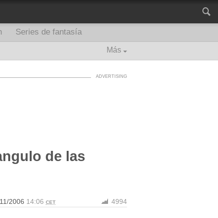
n
Series de fantasía
Más
angulo de las
/11/2006
14:06
4994
CET