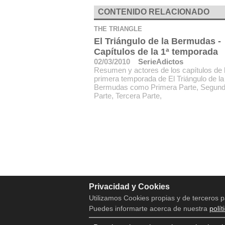
CONTENIDO RELACIONADO
THE TRIANGLE
El Triángulo de la Bermudas -
Capítulos de la 1ª temporada
02/03/2010
SerieAdictos
Resumen y actores de los capítulos de 
primera temporada de El Triángulo de la
Bermudas como Primera Parte, Segun
Parte, Tercera Parte,
Privacidad y Cookies
Utilizamos Cookies propias y de terceros p
Puedes informarte acerca de nuestra
polít