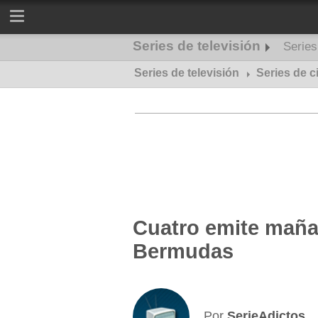
Series de televisión
Serie
Series de televisión
Series de misterio
Series de c
Cuatro emite mañan
Bermudas
Por
SerieAdictos