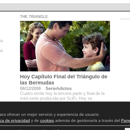
THE TRIANGLE
la
da
Hoy Capítulo Final del Triángulo de
las Bermudas
06/12/2006
SerieAdictos
Cuatro emite hoy la tercera parte y final de la
mini-serie producida por SciFi. Hoy se
desvelarán todos los misterios que conciernen
a la serie.
ara ofrecer un mejor servicio y experiencia de usuario.
ica de privacidad
y de
cookies
además de gestionarla a través del
Pane
Aviso legal
Política de privacidad