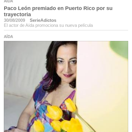
AÍDA
Paco León premiado en Puerto Rico por su
trayectoria
30/08/2009
SerieAdictos
El actor de Aída promociona su nueva película
AÍDA