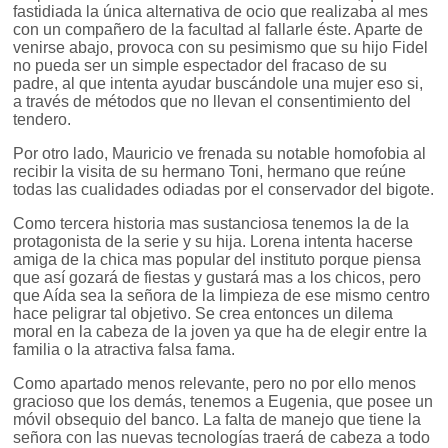
fastidiada la única alternativa de ocio que realizaba al mes
con un compañero de la facultad al fallarle éste. Aparte de
venirse abajo, provoca con su pesimismo que su hijo Fidel
no pueda ser un simple espectador del fracaso de su
padre, al que intenta ayudar buscándole una mujer eso si,
a través de métodos que no llevan el consentimiento del
tendero.
Por otro lado, Mauricio ve frenada su notable homofobia al
recibir la visita de su hermano Toni, hermano que reúne
todas las cualidades odiadas por el conservador del bigote.
Como tercera historia mas sustanciosa tenemos la de la
protagonista de la serie y su hija. Lorena intenta hacerse
amiga de la chica mas popular del instituto porque piensa
que así gozará de fiestas y gustará mas a los chicos, pero
que Aída sea la señora de la limpieza de ese mismo centro
hace peligrar tal objetivo. Se crea entonces un dilema
moral en la cabeza de la joven ya que ha de elegir entre la
familia o la atractiva falsa fama.
Como apartado menos relevante, pero no por ello menos
gracioso que los demás, tenemos a Eugenia, que posee un
móvil obsequio del banco. La falta de manejo que tiene la
señora con las nuevas tecnologías traerá de cabeza a todo