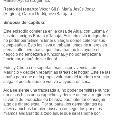
Marisol Ayuso (Eugenia.).
Resto del reparto:
Víctor Gil (), María Jesús Jodar
(Virginia), Canco Rodríguez (Barajas)
Sinopsis del capítulo:
Este episodio comienza en la casa de Aída, con Luisma y
sus dos amigos Baraja y Tartaja. Este trío está indignado al
no poder permitirse ni tener un lugar donde celebrar sus
cumpleaños. Esto los lleva a trabajar juntos de trileros en
plena calle, pero hasta que Jonathan no les ayude el
negocio no empezará a funcionar, y no por empezar a
funcionar, dejará de ser ilegal.
Fidel y Chema no soportan más la convivencia con
Mauricio y deciden repartir las tareas del hogar. Éste se las
apaña para que de la propia voluntad del tendero y su hijo
salga el pedirle que no vuelva a ayudar en casa.
Aída se siente una fracasada al no poder permitirse nunca
dar a sus hijos unos caprichos y decide unirse a Virginia en
la venta de productos de belleza para intentar conseguir
algo de dinero extra. Por su parte, los demandantes de
tales caprichos también buscan conseguirlos por ellos
mismos engañando a todo aquel que se les pone por