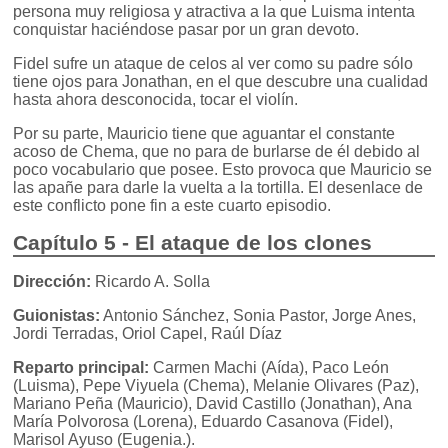
persona muy religiosa y atractiva a la que Luisma intenta
conquistar haciéndose pasar por un gran devoto.
Fidel sufre un ataque de celos al ver como su padre sólo
tiene ojos para Jonathan, en el que descubre una cualidad
hasta ahora desconocida, tocar el violín.
Por su parte, Mauricio tiene que aguantar el constante
acoso de Chema, que no para de burlarse de él debido al
poco vocabulario que posee. Esto provoca que Mauricio se
las apañe para darle la vuelta a la tortilla. El desenlace de
este conflicto pone fin a este cuarto episodio.
Capítulo 5 - El ataque de los clones
Dirección:
Ricardo A. Solla
Guionistas:
Antonio Sánchez, Sonia Pastor, Jorge Anes,
Jordi Terradas, Oriol Capel, Raúl Díaz
Reparto principal:
Carmen Machi (Aída), Paco León
(Luisma), Pepe Viyuela (Chema), Melanie Olivares (Paz),
Mariano Peña (Mauricio), David Castillo (Jonathan), Ana
María Polvorosa (Lorena), Eduardo Casanova (Fidel),
Marisol Ayuso (Eugenia.).