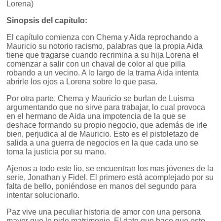
Lorena)
Sinopsis del capítulo:
El capítulo comienza con Chema y Aida reprochando a
Mauricio su notorio racismo, palabras que la propia Aida
tiene que tragarse cuando recrimina a su hija Lorena el
comenzar a salir con un chaval de color al que pilla
robando a un vecino. A lo largo de la trama Aida intenta
abrirle los ojos a Lorena sobre lo que pasa.
Por otra parte, Chema y Mauricio se burlan de Luisma
argumentando que no sirve para trabajar, lo cual provoca
en el hermano de Aida una impotencia de la que se
deshace formando su propio negocio, que además de irle
bien, perjudica al de Mauricio. Esto es el pistoletazo de
salida a una guerra de negocios en la que cada uno se
toma la justicia por su mano.
Ajenos a todo este lío, se encuentran los mas jóvenes de la
serie, Jonathan y Fidel. El primero está acomplejado por su
falta de bello, poniéndose en manos del segundo para
intentar solucionarlo.
Paz vive una peculiar historia de amor con una persona
mayor que le pide matrimonio. El dato que hace que esto