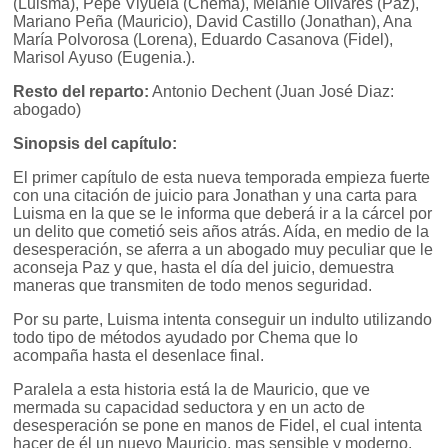
(Luisma), Pepe Viyuela (Chema), Melanie Olivares (Paz),
Mariano Peña (Mauricio), David Castillo (Jonathan), Ana
María Polvorosa (Lorena), Eduardo Casanova (Fidel),
Marisol Ayuso (Eugenia.).
Resto del reparto:
Antonio Dechent (Juan José Diaz:
abogado)
Sinopsis del capítulo:
El primer capítulo de esta nueva temporada empieza fuerte
con una citación de juicio para Jonathan y una carta para
Luisma en la que se le informa que deberá ir a la cárcel por
un delito que cometió seis años atrás. Aída, en medio de la
desesperación, se aferra a un abogado muy peculiar que le
aconseja Paz y que, hasta el día del juicio, demuestra
maneras que transmiten de todo menos seguridad.
Por su parte, Luisma intenta conseguir un indulto utilizando
todo tipo de métodos ayudado por Chema que lo
acompaña hasta el desenlace final.
Paralela a esta historia está la de Mauricio, que ve
mermada su capacidad seductora y en un acto de
desesperación se pone en manos de Fidel, el cual intenta
hacer de él un nuevo Mauricio, mas sensible y moderno.