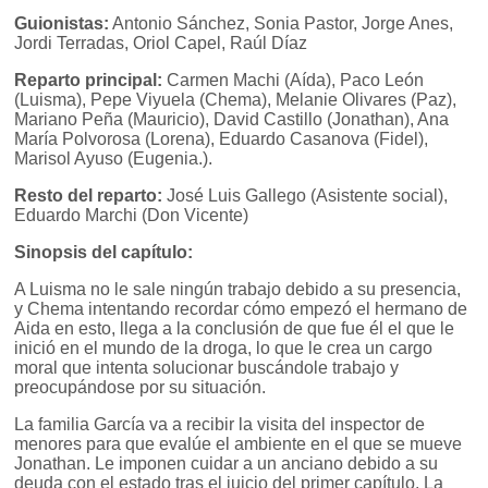
Guionistas:
Antonio Sánchez, Sonia Pastor, Jorge Anes,
Jordi Terradas, Oriol Capel, Raúl Díaz
Reparto principal:
Carmen Machi (Aída), Paco León
(Luisma), Pepe Viyuela (Chema), Melanie Olivares (Paz),
Mariano Peña (Mauricio), David Castillo (Jonathan), Ana
María Polvorosa (Lorena), Eduardo Casanova (Fidel),
Marisol Ayuso (Eugenia.).
Resto del reparto:
José Luis Gallego (Asistente social),
Eduardo Marchi (Don Vicente)
Sinopsis del capítulo:
A Luisma no le sale ningún trabajo debido a su presencia,
y Chema intentando recordar cómo empezó el hermano de
Aida en esto, llega a la conclusión de que fue él el que le
inició en el mundo de la droga, lo que le crea un cargo
moral que intenta solucionar buscándole trabajo y
preocupándose por su situación.
La familia García va a recibir la visita del inspector de
menores para que evalúe el ambiente en el que se mueve
Jonathan. Le imponen cuidar a un anciano debido a su
deuda con el estado tras el juicio del primer capítulo. La