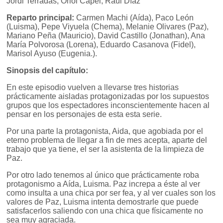
Jordi Terradas, Oriol Capel, Raúl Díaz
Reparto principal:
Carmen Machi (Aída), Paco León
(Luisma), Pepe Viyuela (Chema), Melanie Olivares (Paz),
Mariano Peña (Mauricio), David Castillo (Jonathan), Ana
María Polvorosa (Lorena), Eduardo Casanova (Fidel),
Marisol Ayuso (Eugenia.).
Sinopsis del capítulo:
En este episodio vuelven a llevarse tres historias
prácticamente aisladas protagonizadas por los supuestos
grupos que los espectadores inconscientemente hacen al
pensar en los personajes de esta esta serie.
Por una parte la protagonista, Aida, que agobiada por el
eterno problema de llegar a fin de mes acepta, aparte del
trabajo que ya tiene, el ser la asistenta de la limpieza de
Paz.
Por otro lado tenemos al único que prácticamente roba
protagonismo a Aída, Luisma. Paz increpa a éste al ver
como insulta a una chica por ser fea, y al ver cuales son los
valores de Paz, Luisma intenta demostrarle que puede
satisfacerlos saliendo con una chica que físicamente no
sea muy agraciada.