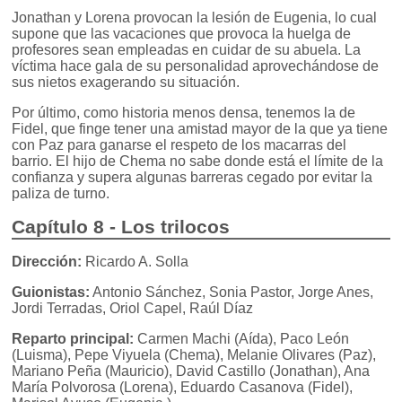
Jonathan y Lorena provocan la lesión de Eugenia, lo cual
supone que las vacaciones que provoca la huelga de
profesores sean empleadas en cuidar de su abuela. La
víctima hace gala de su personalidad aprovechándose de
sus nietos exagerando su situación.
Por último, como historia menos densa, tenemos la de
Fidel, que finge tener una amistad mayor de la que ya tiene
con Paz para ganarse el respeto de los macarras del
barrio. El hijo de Chema no sabe donde está el límite de la
confianza y supera algunas barreras cegado por evitar la
paliza de turno.
Capítulo 8 - Los trilocos
Dirección:
Ricardo A. Solla
Guionistas:
Antonio Sánchez, Sonia Pastor, Jorge Anes,
Jordi Terradas, Oriol Capel, Raúl Díaz
Reparto principal:
Carmen Machi (Aída), Paco León
(Luisma), Pepe Viyuela (Chema), Melanie Olivares (Paz),
Mariano Peña (Mauricio), David Castillo (Jonathan), Ana
María Polvorosa (Lorena), Eduardo Casanova (Fidel),