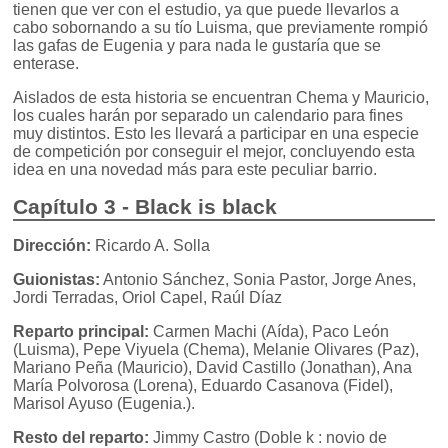
tienen que ver con el estudio, ya que puede llevarlos a
cabo sobornando a su tío Luisma, que previamente rompió
las gafas de Eugenia y para nada le gustaría que se
enterase.
Aislados de esta historia se encuentran Chema y Mauricio,
los cuales harán por separado un calendario para fines
muy distintos. Esto les llevará a participar en una especie
de competición por conseguir el mejor, concluyendo esta
idea en una novedad más para este peculiar barrio.
Capítulo 3 - Black is black
Dirección:
Ricardo A. Solla
Guionistas:
Antonio Sánchez, Sonia Pastor, Jorge Anes,
Jordi Terradas, Oriol Capel, Raúl Díaz
Reparto principal:
Carmen Machi (Aída), Paco León
(Luisma), Pepe Viyuela (Chema), Melanie Olivares (Paz),
Mariano Peña (Mauricio), David Castillo (Jonathan), Ana
María Polvorosa (Lorena), Eduardo Casanova (Fidel),
Marisol Ayuso (Eugenia.).
Resto del reparto:
Jimmy Castro (Doble k : novio de