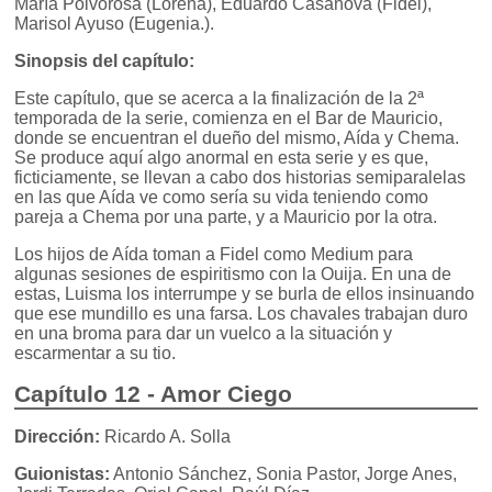
María Polvorosa (Lorena), Eduardo Casanova (Fidel),
Marisol Ayuso (Eugenia.).
Sinopsis del capítulo:
Este capítulo, que se acerca a la finalización de la 2ª
temporada de la serie, comienza en el Bar de Mauricio,
donde se encuentran el dueño del mismo, Aída y Chema.
Se produce aquí algo anormal en esta serie y es que,
ficticiamente, se llevan a cabo dos historias semiparalelas
en las que Aída ve como sería su vida teniendo como
pareja a Chema por una parte, y a Mauricio por la otra.
Los hijos de Aída toman a Fidel como Medium para
algunas sesiones de espiritismo con la Ouija. En una de
estas, Luisma los interrumpe y se burla de ellos insinuando
que ese mundillo es una farsa. Los chavales trabajan duro
en una broma para dar un vuelco a la situación y
escarmentar a su tio.
Capítulo 12 - Amor Ciego
Dirección:
Ricardo A. Solla
Guionistas:
Antonio Sánchez, Sonia Pastor, Jorge Anes,