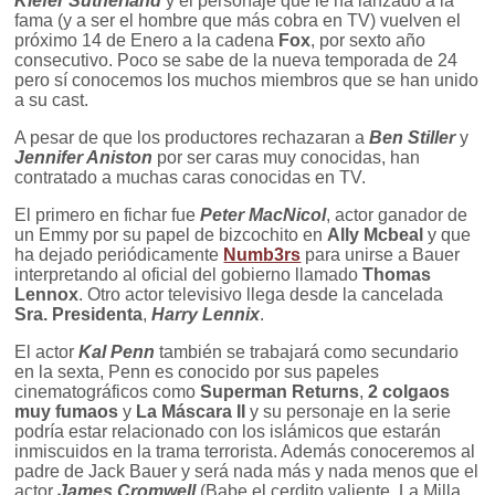
Kiefer Sutherland
y el personaje que le ha lanzado a la
fama (y a ser el hombre que más cobra en TV) vuelven el
próximo 14 de Enero a la cadena
Fox
, por sexto año
consecutivo. Poco se sabe de la nueva temporada de 24
pero sí conocemos los muchos miembros que se han unido
a su cast.
A pesar de que los productores rechazaran a
Ben Stiller
y
Jennifer Aniston
por ser caras muy conocidas, han
contratado a muchas caras conocidas en TV.
El primero en fichar fue
Peter MacNicol
, actor ganador de
un Emmy por su papel de bizcochito en
Ally Mcbeal
y que
ha dejado periódicamente
Numb3rs
para unirse a Bauer
interpretando al oficial del gobierno llamado
Thomas
Lennox
. Otro actor televisivo llega desde la cancelada
Sra. Presidenta
,
Harry Lennix
.
El actor
Kal Penn
también se trabajará como secundario
en la sexta, Penn es conocido por sus papeles
cinematográficos como
Superman Returns
,
2 colgaos
muy fumaos
y
La Máscara II
y su personaje en la serie
podría estar relacionado con los islámicos que estarán
inmiscuidos en la trama terrorista. Además conoceremos al
padre de Jack Bauer y será nada más y nada menos que el
actor
James Cromwell
(Babe el cerdito valiente, La Milla