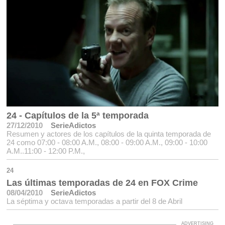
24 - Capítulos de la 5ª temporada
27/12/2010
SerieAdictos
Resumen y actores de los capítulos de la quinta temporada de
24 como 07:00 - 08:00 A.M., 08:00 - 09:00 A.M., 09:00 - 10:00
A.M..11:00 - 12:00 P.M.,
24
Las últimas temporadas de 24 en FOX Crime
08/04/2010
SerieAdictos
La séptima y octava temporadas a partir del 8 de Abril