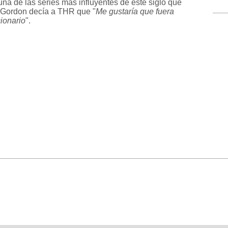
 una de las series más influyentes de este siglo que
. Gordon decía a THR que "
Me gustaría que fuera
ionario
".