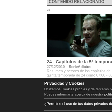
CONTENIDO RELACIONADO
24
24 - Capítulos de la 5ª tempor
27/12/2010
SerieAdictos
Resumen y actores de los capítulos de 
quinta temporada de 24 como 07:00 - 0
A.M., 08:00 - 09:00 A.M., 09:00 - 10:00
Privacidad y Cookies
A.M..11:00 - 12:00 P.M.,
Utilizamos Cookies propias y de terceros p
Puedes informarte acerca de nuestra
polít
¿Permites el uso de tus datos privados d