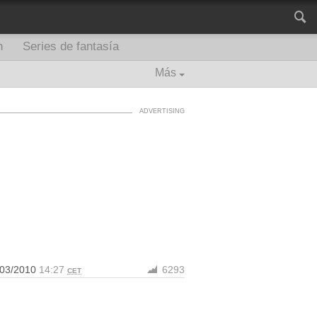
n
Series de fantasía
Más
/03/2010
14:27
6293
CET