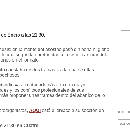
de Enero a las 21:30.
sis: en la mente del asesino pasó sin pena ni gloria
arle una segunda oportunidad a la serie, cambiándola
ones en el formato.
ulo constaba de dos tramas, cada una de ellas
spechosos.
isodio va a contar además con una mayor
les y los conflictos profesionales de sus
emás proponer unas tramas dentro del abanico de lo
protagonistas,
AQUI
está el enlace a su sección en
ARCH
Series
s 21:30 en Cuatro
.