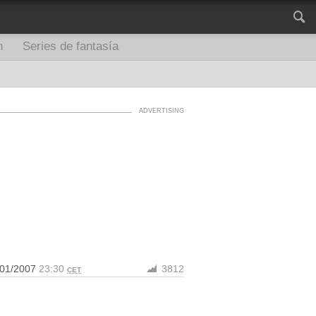
n
Series de fantasía
/01/2007
23:30
3812
CET