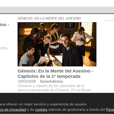
GÉNESIS: EN LA MENTE DEL ASESINO
ino -
stro.
Génesis: En la Mente del Asesino -
Capítulos de la 1ª temporada
19/02/2008
SerieAdictos
Sinopsis y reparto de los episodios de la
primera temporada de Génesis: En la Mente
del Asesino como Los Desastres de la
Guerra.La Estrella de Satán.
ara ofrecer un mejor servicio y experiencia de usuario.
ica de privacidad
y de
cookies
además de gestionarla a través del
Pane
Aviso legal