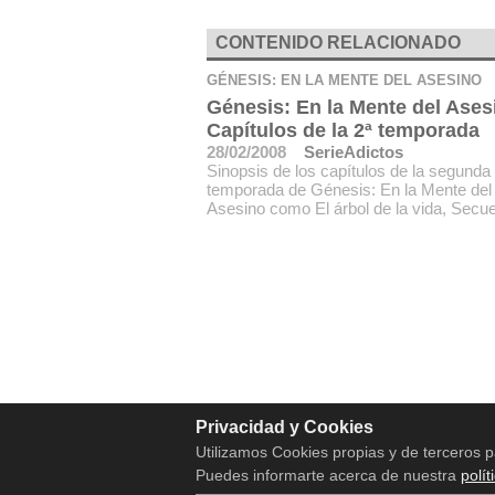
CONTENIDO RELACIONADO
GÉNESIS: EN LA MENTE DEL ASESINO
Génesis: En la Mente del Ases
Capítulos de la 2ª temporada
28/02/2008
SerieAdictos
Sinopsis de los capítulos de la segunda
temporada de Génesis: En la Mente del
Asesino como El árbol de la vida, Secue
Privacidad y Cookies
Utilizamos Cookies propias y de terceros p
Puedes informarte acerca de nuestra
polít