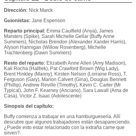
Dirección:
Nick Marck
Guionistas:
Jane Espenson
Reparto principal:
Emma Caulfield (Anya), James
Marsters (Spike), Sarah Michelle Gellar (Buffy Anne
Summers), Nicholas Brendon (Alexander Xander Harris),
Alyson Hannigan (Willow Rosenberg), Michelle
Trachtenberg (Dawn Summers)
Resto del reparto:
Elizabeth Anne Allen (Amy Madison),
Kali Rocha (Halfrek), Pat Crawford Brown (Wig Lady),
Brent Hinkley (Manny), Kirsten Nelson (Lorraine Ross), T.
Ferguson (Gary), Marion Calvert (Gina), Douglas Bennett
(Phillip), Andrew Reville (Timothy), Kevin C. Carter (Mr
Typical), John F. Kearney (Anciano), Sara Lawall (Ama de
Casa), Victor Z. Isaac (Adolescente)
Sinopsis del capítulo:
Buffy comienza a trabajar en una hamburguesería. Allí
descubre que algunos trabajadores están desapareciendo.
¿Puede esto estar relacionado con la extraña carne que
sirven?.