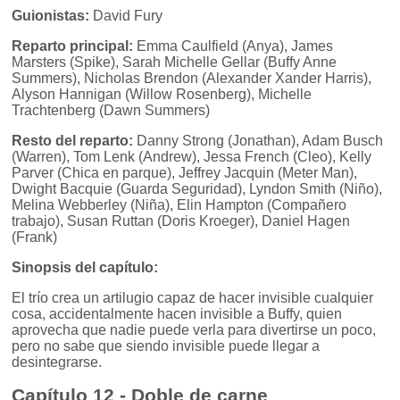
Guionistas:
David Fury
Reparto principal:
Emma Caulfield (Anya), James
Marsters (Spike), Sarah Michelle Gellar (Buffy Anne
Summers), Nicholas Brendon (Alexander Xander Harris),
Alyson Hannigan (Willow Rosenberg), Michelle
Trachtenberg (Dawn Summers)
Resto del reparto:
Danny Strong (Jonathan), Adam Busch
(Warren), Tom Lenk (Andrew), Jessa French (Cleo), Kelly
Parver (Chica en parque), Jeffrey Jacquin (Meter Man),
Dwight Bacquie (Guarda Seguridad), Lyndon Smith (Niño),
Melina Webberley (Niña), Elin Hampton (Compañero
trabajo), Susan Ruttan (Doris Kroeger), Daniel Hagen
(Frank)
Sinopsis del capítulo:
El trío crea un artilugio capaz de hacer invisible cualquier
cosa, accidentalmente hacen invisible a Buffy, quien
aprovecha que nadie puede verla para divertirse un poco,
pero no sabe que siendo invisible puede llegar a
desintegrarse.
Capítulo 12 - Doble de carne