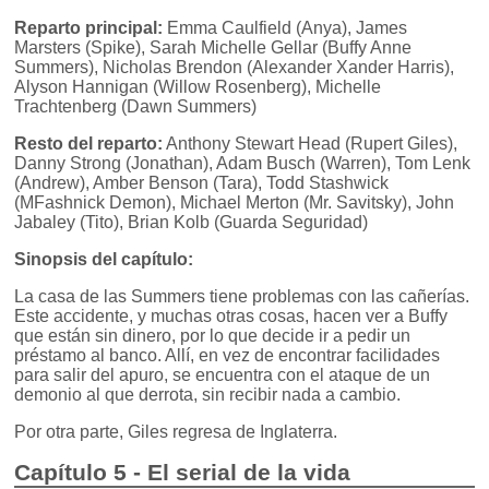
Reparto principal:
Emma Caulfield (Anya), James
Marsters (Spike), Sarah Michelle Gellar (Buffy Anne
Summers), Nicholas Brendon (Alexander Xander Harris),
Alyson Hannigan (Willow Rosenberg), Michelle
Trachtenberg (Dawn Summers)
Resto del reparto:
Anthony Stewart Head (Rupert Giles),
Danny Strong (Jonathan), Adam Busch (Warren), Tom Lenk
(Andrew), Amber Benson (Tara), Todd Stashwick
(MFashnick Demon), Michael Merton (Mr. Savitsky), John
Jabaley (Tito), Brian Kolb (Guarda Seguridad)
Sinopsis del capítulo:
La casa de las Summers tiene problemas con las cañerías.
Este accidente, y muchas otras cosas, hacen ver a Buffy
que están sin dinero, por lo que decide ir a pedir un
préstamo al banco. Allí, en vez de encontrar facilidades
para salir del apuro, se encuentra con el ataque de un
demonio al que derrota, sin recibir nada a cambio.
Por otra parte, Giles regresa de Inglaterra.
Capítulo 5 - El serial de la vida