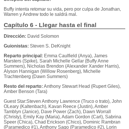
Buffy intenta retomar su vida, pero por culpa de Jonathan,
Warren y Andrew todo le saldrá mal.
Capítulo 6 - Llegar hasta el final
Dirección:
David Solomon
Guionistas:
Steven S. DeKnight
Reparto principal:
Emma Caulfield (Anya), James
Marsters (Spike), Sarah Michelle Gellar (Buffy Anne
Summers), Nicholas Brendon (Alexander Xander Harris),
Alyson Hannigan (Willow Rosenberg), Michelle
Trachtenberg (Dawn Summers)
Resto del reparto:
Anthony Stewart Head (Rupert Giles),
Amber Benson (Tara)
Guest Star:Steven Anthony Lawrence (Truco o trato), John
OLeary (Kaltenbach), Kavan Reece (Justin), Amber
Tamblyn (Janice), Dave Power (Zach), Dawn Worrall
(Christy), Emily Kay (Maria), Adam Gordon (Carl), Sabrina
Speer (Chica), Chad Erickson (Chico), Dominic Rambran
(Paramedico #1), Anthony Sago (Paramedico #2), Lorin