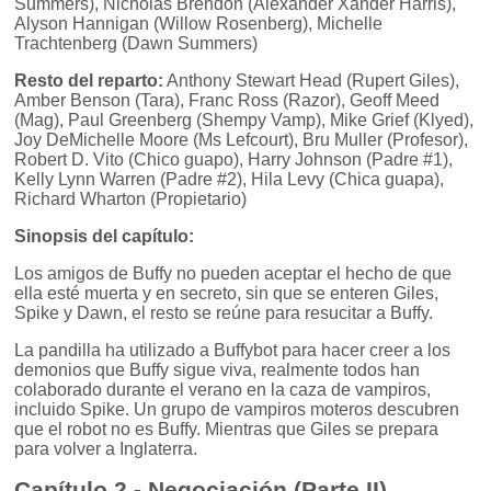
Summers), Nicholas Brendon (Alexander Xander Harris),
Alyson Hannigan (Willow Rosenberg), Michelle
Trachtenberg (Dawn Summers)
Resto del reparto:
Anthony Stewart Head (Rupert Giles),
Amber Benson (Tara), Franc Ross (Razor), Geoff Meed
(Mag), Paul Greenberg (Shempy Vamp), Mike Grief (Klyed),
Joy DeMichelle Moore (Ms Lefcourt), Bru Muller (Profesor),
Robert D. Vito (Chico guapo), Harry Johnson (Padre #1),
Kelly Lynn Warren (Padre #2), Hila Levy (Chica guapa),
Richard Wharton (Propietario)
Sinopsis del capítulo:
Los amigos de Buffy no pueden aceptar el hecho de que
ella esté muerta y en secreto, sin que se enteren Giles,
Spike y Dawn, el resto se reúne para resucitar a Buffy.
La pandilla ha utilizado a Buffybot para hacer creer a los
demonios que Buffy sigue viva, realmente todos han
colaborado durante el verano en la caza de vampiros,
incluido Spike. Un grupo de vampiros moteros descubren
que el robot no es Buffy. Mientras que Giles se prepara
para volver a Inglaterra.
Capítulo 2 - Negociación (Parte II)