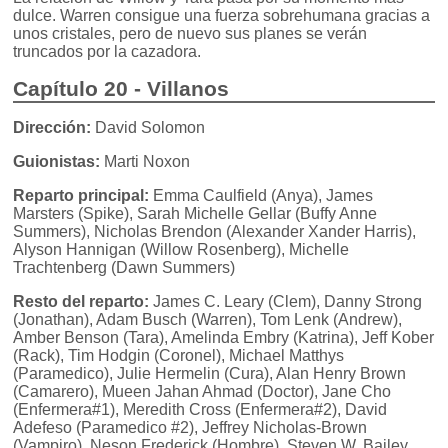
dulce. Warren consigue una fuerza sobrehumana gracias a
unos cristales, pero de nuevo sus planes se verán
truncados por la cazadora.
Capítulo 20 - Villanos
Dirección:
David Solomon
Guionistas:
Marti Noxon
Reparto principal:
Emma Caulfield (Anya), James
Marsters (Spike), Sarah Michelle Gellar (Buffy Anne
Summers), Nicholas Brendon (Alexander Xander Harris),
Alyson Hannigan (Willow Rosenberg), Michelle
Trachtenberg (Dawn Summers)
Resto del reparto:
James C. Leary (Clem), Danny Strong
(Jonathan), Adam Busch (Warren), Tom Lenk (Andrew),
Amber Benson (Tara), Amelinda Embry (Katrina), Jeff Kober
(Rack), Tim Hodgin (Coronel), Michael Matthys
(Paramedico), Julie Hermelin (Cura), Alan Henry Brown
(Camarero), Mueen Jahan Ahmad (Doctor), Jane Cho
(Enfermera#1), Meredith Cross (Enfermera#2), David
Adefeso (Paramedico #2), Jeffrey Nicholas-Brown
(Vampiro), Neson Frederick (Hombre), Steven W. Bailey