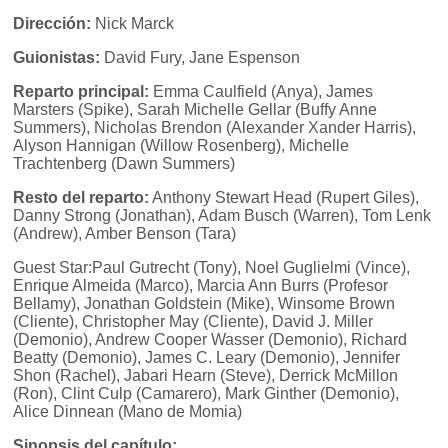
Dirección:
Nick Marck
Guionistas:
David Fury, Jane Espenson
Reparto principal:
Emma Caulfield (Anya), James
Marsters (Spike), Sarah Michelle Gellar (Buffy Anne
Summers), Nicholas Brendon (Alexander Xander Harris),
Alyson Hannigan (Willow Rosenberg), Michelle
Trachtenberg (Dawn Summers)
Resto del reparto:
Anthony Stewart Head (Rupert Giles),
Danny Strong (Jonathan), Adam Busch (Warren), Tom Lenk
(Andrew), Amber Benson (Tara)
Guest Star:Paul Gutrecht (Tony), Noel Guglielmi (Vince),
Enrique Almeida (Marco), Marcia Ann Burrs (Profesor
Bellamy), Jonathan Goldstein (Mike), Winsome Brown
(Cliente), Christopher May (Cliente), David J. Miller
(Demonio), Andrew Cooper Wasser (Demonio), Richard
Beatty (Demonio), James C. Leary (Demonio), Jennifer
Shon (Rachel), Jabari Hearn (Steve), Derrick McMillon
(Ron), Clint Culp (Camarero), Mark Ginther (Demonio),
Alice Dinnean (Mano de Momia)
Sinopsis del capítulo: