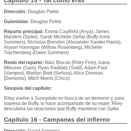
Capítulo 15 - Tal como eras
Dirección:
Douglas Petrie
Guionistas:
Douglas Petrie
Reparto principal:
Emma Caulfield (Anya), James
Marsters (Spike), Sarah Michelle Gellar (Buffy Anne
Summers), Nicholas Brendon (Alexander Xander Harris),
Alyson Hannigan (Willow Rosenberg), Michelle
Trachtenberg (Dawn Summers)
Resto del reparto:
Marc Blucas (Riley Finn), Ivana
Milicevic (Sam), Ryan Raddatz (Todd), Adam Paul
(Vampiro), Marilyn Brett (Señora), Alice Dinnean
(Demonio), Mitch Morris (Chico)
Sinopsis del capítulo:
Riley vuelve a Sunnydale en busca de un demonio y, para
sopresa de Buffy, lo hace acompañado de su mujer. Riley
descubrirá las relaciones que Buffy mantiene con Spike
Capítulo 16 - Campanas del infierno
Dirección:
David Solomon