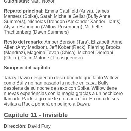
Guionistas:
Marti Noxon
Reparto principal:
Emma Caulfield (Anya), James
Marsters (Spike), Sarah Michelle Gellar (Buffy Anne
Summers), Nicholas Brendon (Alexander Xander Harris),
Alyson Hannigan (Willow Rosenberg), Michelle
Trachtenberg (Dawn Summers)
Resto del reparto:
Amber Benson (Tara), Elizabeth Anne
Allen (Amy Madison), Jeff Kober (Rack), Fleming Brooks
(Mandraz), Mageina Tovah (Chica), Michael Diordani
(Chico), Colin Malone (Tio asqueroso)
Sinopsis del capítulo:
Tara y Dawn despiertan descubriendo que tanto Willow
como Buffy no han pasado la noche en casa. Buffy
despierta de su noche de sexo con Spike. Willow tiene
nuevas experiencias con la magia gracias a un hechicero
llamado Rack, algo que le crea adicción. En una de sus
visitas a Rack, pondrá en peligro a Dawn.
Capítulo 11 - Invisible
Dirección:
David Fury