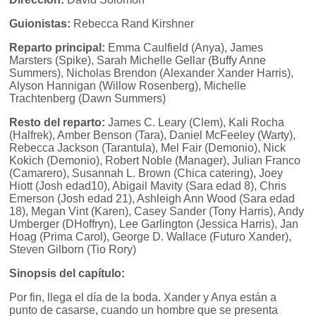
Guionistas:
Rebecca Rand Kirshner
Reparto principal:
Emma Caulfield (Anya), James
Marsters (Spike), Sarah Michelle Gellar (Buffy Anne
Summers), Nicholas Brendon (Alexander Xander Harris),
Alyson Hannigan (Willow Rosenberg), Michelle
Trachtenberg (Dawn Summers)
Resto del reparto:
James C. Leary (Clem), Kali Rocha
(Halfrek), Amber Benson (Tara), Daniel McFeeley (Warty),
Rebecca Jackson (Tarantula), Mel Fair (Demonio), Nick
Kokich (Demonio), Robert Noble (Manager), Julian Franco
(Camarero), Susannah L. Brown (Chica catering), Joey
Hiott (Josh edad10), Abigail Mavity (Sara edad 8), Chris
Emerson (Josh edad 21), Ashleigh Ann Wood (Sara edad
18), Megan Vint (Karen), Casey Sander (Tony Harris), Andy
Umberger (DHoffryn), Lee Garlington (Jessica Harris), Jan
Hoag (Prima Carol), George D. Wallace (Futuro Xander),
Steven Gilborn (Tio Rory)
Sinopsis del capítulo:
Por fin, llega el día de la boda. Xander y Anya están a
punto de casarse, cuando un hombre que se presenta