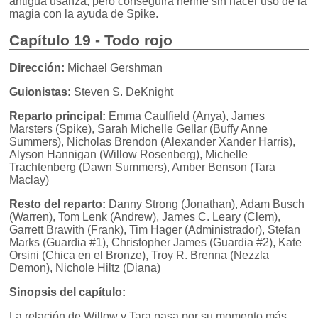
antigua usanza, pero conseguirá herirle sin hacer uso de la
magia con la ayuda de Spike.
Capítulo 19 - Todo rojo
Dirección:
Michael Gershman
Guionistas:
Steven S. DeKnight
Reparto principal:
Emma Caulfield (Anya), James
Marsters (Spike), Sarah Michelle Gellar (Buffy Anne
Summers), Nicholas Brendon (Alexander Xander Harris),
Alyson Hannigan (Willow Rosenberg), Michelle
Trachtenberg (Dawn Summers), Amber Benson (Tara
Maclay)
Resto del reparto:
Danny Strong (Jonathan), Adam Busch
(Warren), Tom Lenk (Andrew), James C. Leary (Clem),
Garrett Brawith (Frank), Tim Hager (Administrador), Stefan
Marks (Guardia #1), Christopher James (Guardia #2), Kate
Orsini (Chica en el Bronze), Troy R. Brenna (Nezzla
Demon), Nichole Hiltz (Diana)
Sinopsis del capítulo:
La relación de Willow y Tara pasa por su momento más