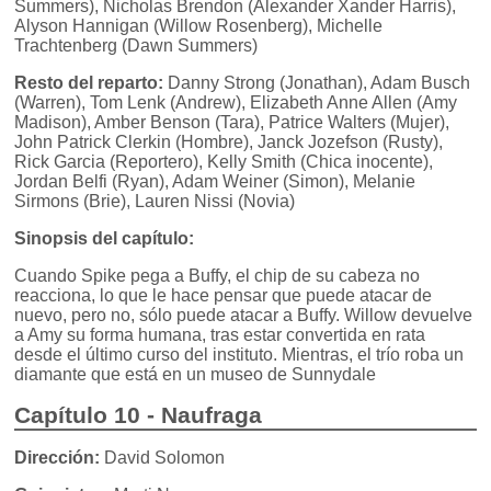
Summers), Nicholas Brendon (Alexander Xander Harris),
Alyson Hannigan (Willow Rosenberg), Michelle
Trachtenberg (Dawn Summers)
Resto del reparto:
Danny Strong (Jonathan), Adam Busch
(Warren), Tom Lenk (Andrew), Elizabeth Anne Allen (Amy
Madison), Amber Benson (Tara), Patrice Walters (Mujer),
John Patrick Clerkin (Hombre), Janck Jozefson (Rusty),
Rick Garcia (Reportero), Kelly Smith (Chica inocente),
Jordan Belfi (Ryan), Adam Weiner (Simon), Melanie
Sirmons (Brie), Lauren Nissi (Novia)
Sinopsis del capítulo:
Cuando Spike pega a Buffy, el chip de su cabeza no
reacciona, lo que le hace pensar que puede atacar de
nuevo, pero no, sólo puede atacar a Buffy. Willow devuelve
a Amy su forma humana, tras estar convertida en rata
desde el último curso del instituto. Mientras, el trío roba un
diamante que está en un museo de Sunnydale
Capítulo 10 - Naufraga
Dirección:
David Solomon