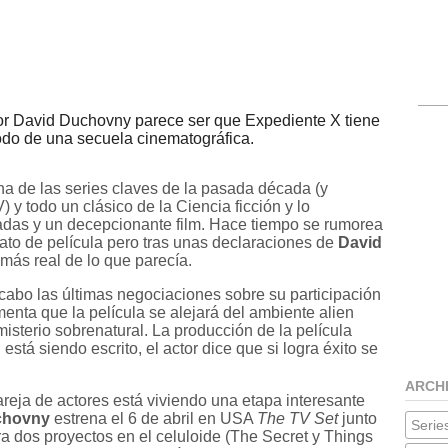
tor David Duchovny parece ser que Expediente X tiene
odo de una secuela cinematográfica.
na de las series claves de la pasada década (y
) y todo un clásico de la Ciencia ficción y lo
adas y un decepcionante film. Hace tiempo se rumorea
mato de película pero tras unas declaraciones de
David
más real de lo que parecía.
 cabo las últimas negociaciones sobre su participación
nta que la película se alejará del ambiente alien
misterio sobrenatural. La producción de la película
stá siendo escrito, el actor dice que si logra éxito se
ARCH
areja de actores está viviendo una etapa interesante
chovny
estrena el 6 de abril en USA
The TV Set
junto
Series
era dos proyectos en el celuloide (The Secret y Things