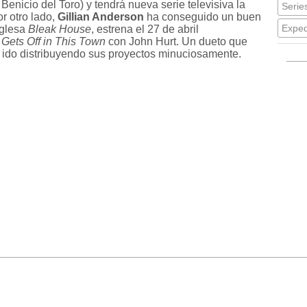
 Benicio del Toro) y tendrá nueva serie televisiva la
Series
or otro lado,
Gillian Anderson
ha conseguido un buen
Exped
nglesa
Bleak House
, estrena el 27 de abril
Gets Off in This Town
con John Hurt. Un dueto que
n ido distribuyendo sus proyectos minuciosamente.