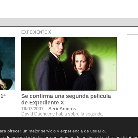
EXPEDIENTE X
 1ª
Se confirma una segunda película
de Expediente X
19/07/2007
SerieAdictos
David Duchovny habla sobre la segunda
gel
película de esta aclamada serie que podría
empezar su producción el próximo noviembre.
ara ofrecer un mejor servicio y experiencia de usuario.
ica de privacidad
y de
cookies
además de gestionarla a través del
Pane