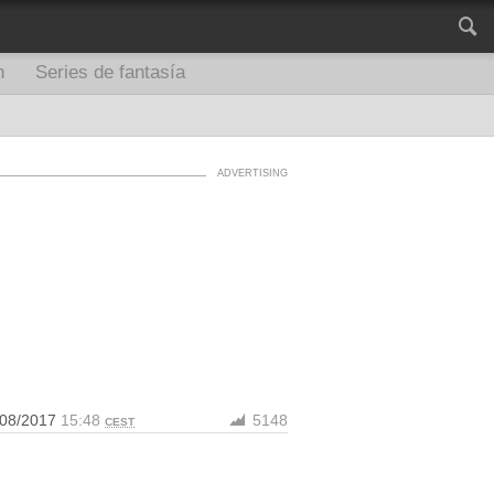
n
Series de fantasía
/08/2017
15:48
5148
CEST