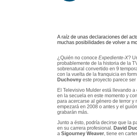
A raíz de unas declaraciones del ac
muchas posibilidades de volver a m
¿Quién no conoce
Expediente-X
? U
probablemente de la historia de la TV
sobrenatural convertido en 9 tempor
con la vuelta de la franquicia en for
Duchovny
este proyecto parece ser 
El Televisivo Mulder está llevando a
en la secuela en este momento y come
para acercarse al género de terror y 
empezará en 2008 o antes y el guión e
grabarán más.
Junto a ésto, podría decirse que la p
en su carrera profesional.
David Du
a
Sigourney Weaver
, tiene en cart