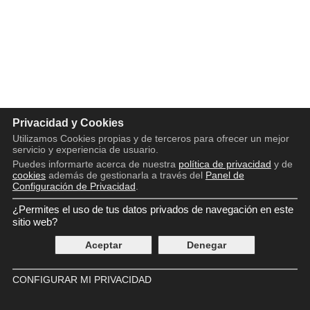
Privacidad y Cookies
Utilizamos Cookies propias y de terceros para ofrecer un mejor
servicio y experiencia de usuario.
Puedes informarte acerca de nuestra
política de privacidad
y de
cookies
además de gestionarla a través del
Panel de
Configuración de Privacidad
.
¿Permites el uso de tus datos privados de navegación en este
Copyright © 2016 - 2026
Aviso legal
sitio web?
Política de privacidad
Aceptar
Denegar
Política de cookies
Panel de Control de Privacidad
Contácto
CONFIGURAR MI PRIVACIDAD