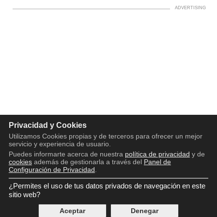
Privacidad y Cookies
Utilizamos Cookies propias y de terceros para ofrecer un mejor
servicio y experiencia de usuario.
Puedes informarte acerca de nuestra
política de privacidad
y de
cookies
además de gestionarla a través del
Panel de
Configuración de Privacidad
.
¿Permites el uso de tus datos privados de navegación en este
Copyright © 2016 - 2026
Aviso legal
sitio web?
Política de privacidad
Aceptar
Denegar
Política de cookies