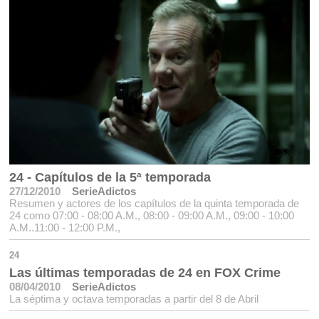
24 - Capítulos de la 5ª temporada
27/12/2010
SerieAdictos
Resumen y actores de los capítulos de la quinta temporada de
24 como 07:00 - 08:00 A.M., 08:00 - 09:00 A.M., 09:00 - 10:00
A.M..11:00 - 12:00 P.M.,
24
Las últimas temporadas de 24 en FOX Crime
08/04/2010
SerieAdictos
La séptima y octava temporadas a partir del 8 de Abril