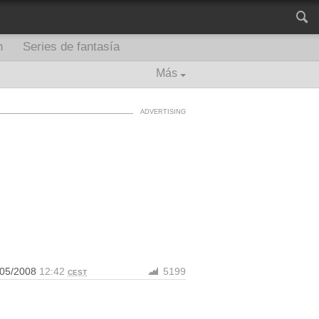
n
Series de fantasía
Más
/05/2008
12:42
5199
CEST