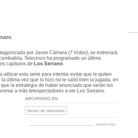
anazo.
otagonizada por Javier Cámara (
7 Vidas
), se estrenará
 combatirla, Telecinco ha programado un último
mos capítulos de
Los Serrano
.
utilizar esta serie para intentar evitar que le quiten
a última vez que lo hizo no le salió bien la jugada, en
 que la estrategia de haber anunciado que serán los
 animar a más telespectadores a ver
Los Serrano
.
ARCHIVADO EN
Series de televisión