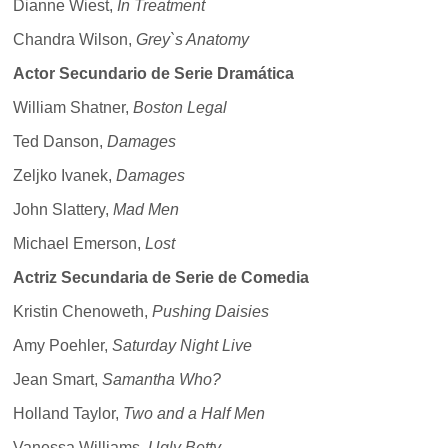
Dianne Wiest,
In Treatment
Chandra Wilson,
Grey`s Anatomy
Actor Secundario de Serie Dramática
William Shatner,
Boston Legal
Ted Danson,
Damages
Zeljko Ivanek,
Damages
John Slattery,
Mad Men
Michael Emerson,
Lost
Actriz Secundaria de Serie de Comedia
Kristin Chenoweth,
Pushing Daisies
Amy Poehler,
Saturday Night Live
Jean Smart,
Samantha Who?
Holland Taylor,
Two and a Half Men
Vanessa Williams,
Ugly Betty