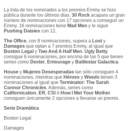
La lista de los nominados a los premios Emmy se hizo
pública durante los últimos días.
30 Rock
acapara un gran
número de nominaciones con 17 opciones a conseguir un
Emmy. 16 nominaciones tiene
Mad Men
y le sigue
Pushing Daisies
con 12.
The Office
, con 8 nominaciones, supera a
Lost
y
Damages
que optan a 7 premios Emmy, al igual que
Boston Legal
y
Two And A Half Men
.
Ugly Betty
consigue 6 nominaciones, por encima de las 5 que tienen
series como
Dexter
,
Entourage
y
Battlestar Galactica
.
House
y
Mujeres Desesperadas
tan sólo consiguen 4
nominaciones, mientras que
Héroes
y
Weeds
tienen 3
nominaciones al igual que
Terminator: The Sarah
Connor Chronicles
. Además, series como
Californication
,
ER
,
CSI
ó
How I Met Your Mother
consiguen únicamente 2 opciones a llevarse un premio.
Serie Dramática
Boston Legal
Damages