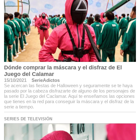
Dónde comprar la máscara y el disfraz de El
Juego del Calamar
15/10/2021
SerieAdictos
Se acercan las fiestas de Halloween y seguramente se te haya
pasado por la cabeza disfrazarte de alguno de los personajes de
la serie El Juego del Caclamar. Aquí te enseñamos las opciones
que tienes en la red para conseguir la máscara y el disfraz de la
serie a tiempo.
SERIES DE TELEVISIÓN